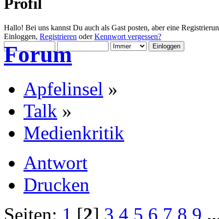
Profil
Hallo! Bei uns kannst Du auch als Gast posten, aber eine Registrieru
Einloggen,
Registrieren
oder
Kennwort vergessen?
Forum
Apfelinsel
»
Talk
»
Medienkritik
Antwort
Drucken
Seiten:
1
[
2
]
3
4
5
6
7
8
9
.