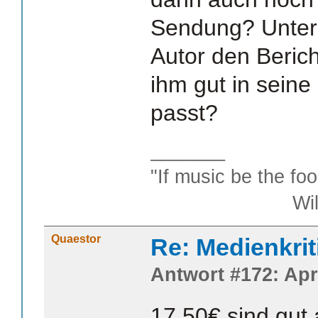
Sendung? Unter
Autor den Bericht
ihm gut in seine
passt?
_______
"If music be the foo
William S
Quaestor
Re: Medienkrit
Antwort #172: Apri
17,50€ sind gut 