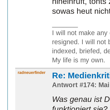
hineinruft, tönts
sowas heut nicht
_______
I will not make any 
resigned. I will not
indexed, briefed, d
My life is my own.
radneuerfinder
Re: Medienkrit
Antwort #174: Mai 
Was genau ist D
funktioniert si