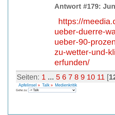
Antwort #179: Juni
https://meedia
ueber-duerre-w
ueber-90-prozent
zu-wetter-und-kl
erfunden/
Seiten:
1
...
5
6
7
8
9
10
11
[
1
Apfelinsel
»
Talk
»
Medienkritik
Gehe zu: