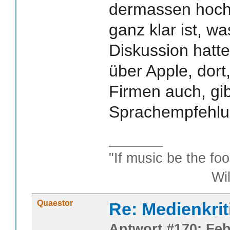
dermassen hochg
ganz klar ist, w
Diskussion hatt
über Apple, dort
Firmen auch, gib
Sprachempfehlu
_______
"If music be the foo
William S
Quaestor
Re: Medienkrit
Antwort #170: Feb