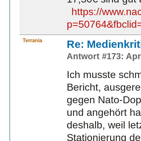
https://www.na
p=50764&fbcl
Terrania
Re: Medienkrit
Antwort #173: Apri
Ich musste schm
Bericht, ausger
gegen Nato-Dop
und angehört h
deshalb, weil letz
Stationierung d