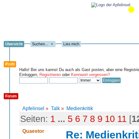
Übersicht
+
Lies mich
Profil
Hallo! Bei uns kannst Du auch als Gast posten, aber eine Registri
Einloggen,
Registrieren
oder
Kennwort vergessen?
Forum
Apfelinsel
»
Talk
»
Medienkritik
Seiten:
1
...
5
6
7
8
9
10
11
[
1
Quaestor
Re: Medienkrit