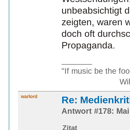
unbeabsichtigt 
zeigten, waren w
doch oft durch
Propaganda.
_______
"If music be the foo
William S
warlord
Re: Medienkrit
Antwort #178: Mai 
Zitat