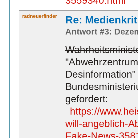
3559340.html
radneuerfinder
Re: Medienkrit
Antwort #3: Dezem
Wahrheitsminist
"Abwehrzentrum
Desinformation"
Bundesministeri
gefordert:
https://www.he
will-angeblich-
Fake-News-3581