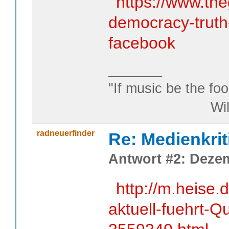
https://www.th
democracy-truth-
facebook
_______
"If music be the foo
William S
radneuerfinder
Re: Medienkrit
Antwort #2: Dezem
http://m.heise
aktuell-fuehrt-Q