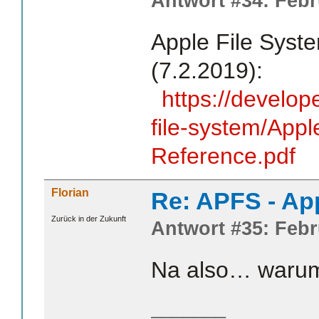
Antwort #34: Febr
Apple File Syst
(7.2.2019):
https://develop
file-system/Appl
Reference.pdf
Florian
Re: APFS - Ap
Zurück in der Zukunft
Antwort #35: Febr
Na also… warum 
_______