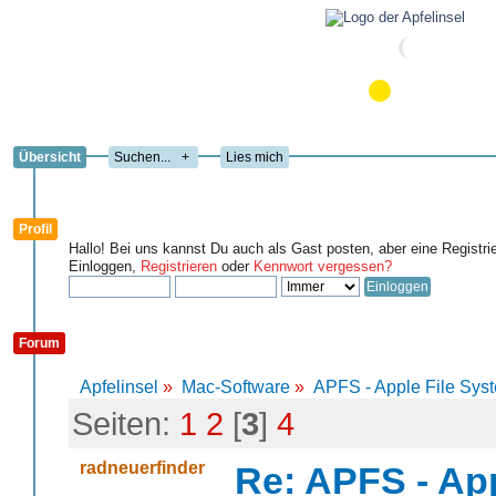
Übersicht
+
Lies mich
Profil
Hallo! Bei uns kannst Du auch als Gast posten, aber eine Registri
Einloggen,
Registrieren
oder
Kennwort vergessen?
Forum
Apfelinsel
»
Mac-Software
»
APFS - Apple File Sys
Seiten:
1
2
[
3
]
4
radneuerfinder
Re: APFS - Ap