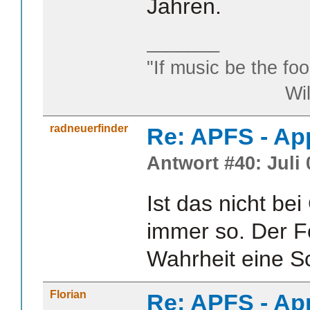
Jahren.
_______
"If music be the foo
William S
radneuerfinder
Re: APFS - Ap
Antwort #40: Juli 
Ist das nicht be
immer so. Der For
Wahrheit eine S
Florian
Re: APFS - Ap