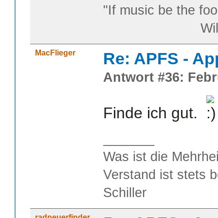
"If music be the foo
William S
MacFlieger
Re: APFS - Ap
Antwort #36: Febr
Finde ich gut.
_______
Was ist die Mehrhei
Verstand ist stets 
Schiller
radneuerfinder