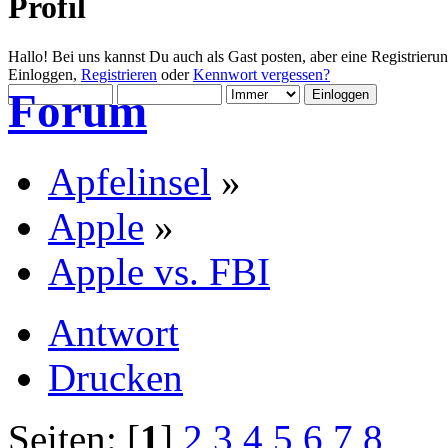
Profil
Hallo! Bei uns kannst Du auch als Gast posten, aber eine Registrieru
Einloggen,
Registrieren
oder
Kennwort vergessen?
Forum
Apfelinsel
»
Apple
»
Apple vs. FBI
Antwort
Drucken
Seiten: [
1
]
2
3
4
5
6
7
8