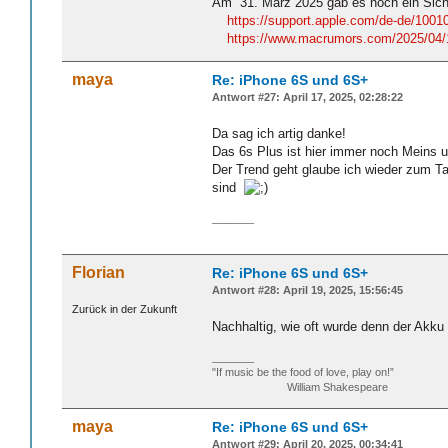
Am 31. März 2025 gab es noch ein Sicherh
https://support.apple.com/de-de/1001
https://www.macrumors.com/2025/04/15
maya
Re: iPhone 6S und 6S+
Antwort #27: April 17, 2025, 02:28:22
Da sag ich artig danke!
Das 6s Plus ist hier immer noch Meins und
Der Trend geht glaube ich wieder zum Ta
sind
_______
Florian
Re: iPhone 6S und 6S+
Antwort #28: April 19, 2025, 15:56:45
Zurück in der Zukunft
Nachhaltig, wie oft wurde denn der Akk
_______
"If music be the food of love, play on!”
William Shakespeare
maya
Re: iPhone 6S und 6S+
Antwort #29: April 20, 2025, 00:34:41