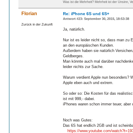
Was ist die Mehrheit? Mehrheit ist der Unsinn, Ve
Florian
Re: iPhone 6S und 6S+
Antwort #23: September 30, 2015, 18:53:38
Zurück in der Zukunft
Ja, natürlich.
Nur ist es leider nicht so, dass man zu 
an den europäischen Kunden.
Außerdem haben sie natürlich Versicheru
Geldberges.
Man könnte auch mal darüber nachdenken,
leider nichts zur Sache.
Warum verdient Apple nun besonders? Wei
Apple eben auch und extrem.
So oder so: Die Kosten für das realistisc
ist mit 999,- dabei.
iPhones waren schon immer teuer, aber d
Noch was Gutes:
Das 6S hat endlich 2GB und ist scheinba
https://www.youtube.com/watch?t=1