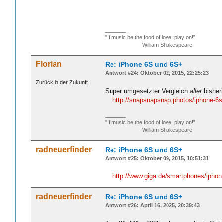
_______
"If music be the food of love, play on!”
William Shakespeare
Florian
Re: iPhone 6S und 6S+
Antwort #24: Oktober 02, 2015, 22:25:23
Zurück in der Zukunft
Super umgesetzter Vergleich
aller
bisher
http://snapsnapsnap.photos/iphone-6
_______
"If music be the food of love, play on!”
William Shakespeare
radneuerfinder
Re: iPhone 6S und 6S+
Antwort #25: Oktober 09, 2015, 10:51:31
http://www.giga.de/smartphones/ipho
radneuerfinder
Re: iPhone 6S und 6S+
Antwort #26: April 16, 2025, 20:39:43