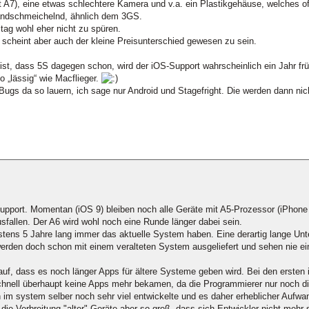
 A7), eine etwas schlechtere Kamera und v.a. ein Plastikgehäuse, welches off
handschmeichelnd, ähnlich dem 3GS.
tag wohl eher nicht zu spüren.
e scheint aber auch der kleine Preisunterschied gewesen zu sein.
 ist, dass 5S dagegen schon, wird der iOS-Support wahrscheinlich ein Jahr fr
 „lässig“ wie Macflieger.
ugs da so lauern, ich sage nur Android und Stagefright. Die werden dann nic
upport. Momentan (iOS 9) bleiben noch alle Geräte mit A5-Prozessor (iPhone 
sfallen. Der A6 wird wohl noch eine Runde länger dabei sein.
tens 5 Jahre lang immer das aktuelle System haben. Eine derartig lange Unt
erden doch schon mit einem veralteten System ausgeliefert und sehen nie ei
uf, dass es noch länger Apps für ältere Systeme geben wird. Bei den ersten
schnell überhaupt keine Apps mehr bekamen, da die Programmierer nur noch d
h im system selber noch sehr viel entwickelte und es daher erheblicher Aufw
 die Verbreitung "alter" Geräte aber so groß, dass sich Entwickler nicht mehr