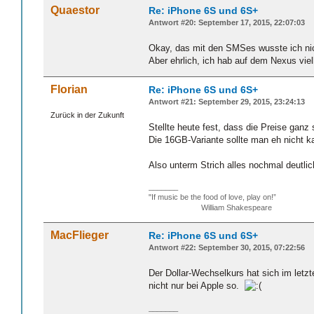
Quaestor
Re: iPhone 6S und 6S+
Antwort #20: September 17, 2015, 22:07:03
Okay, das mit den SMSes wusste ich nich
Aber ehrlich, ich hab auf dem Nexus vie
Florian
Re: iPhone 6S und 6S+
Antwort #21: September 29, 2015, 23:24:13
Zurück in der Zukunft
Stellte heute fest, dass die Preise gan
Die 16GB-Variante sollte man eh nicht ka
Also unterm Strich alles nochmal deutlich
_______
"If music be the food of love, play on!”
William Shakespeare
MacFlieger
Re: iPhone 6S und 6S+
Antwort #22: September 30, 2015, 07:22:56
Der Dollar-Wechselkurs hat sich im letzt
nicht nur bei Apple so.
_______