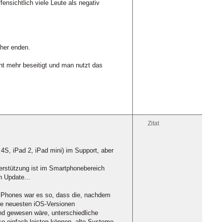
ensichtlich viele Leute als negativ
üher enden.
ht mehr beseitigt und man nutzt das
Zitat
4S, iPad 2, iPad mini) im Support, aber
erstützung ist im Smartphonebereich
n Update...
 iPhones war es so, dass die, nachdem
ie neuesten iOS-Versionen
and gewesen wäre, unterschiedliche
 so einfach leisten können, alte Systeme