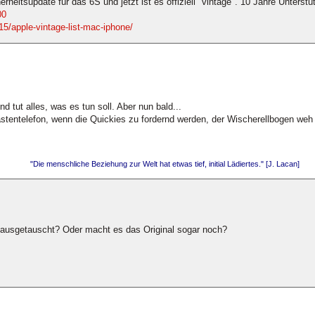
eitsupdate für das 6S und jetzt ist es offiziell "vintage". 10 Jahre Unterstüt
00
/apple-vintage-list-mac-iphone/
 tut alles, was es tun soll. Aber nun bald...
stentelefon, wenn die Quickies zu fordernd werden, der Wischerellbogen weh t
"Die menschliche Beziehung zur Welt hat etwas tief, initial Lädiertes." [J. Lacan]
u ausgetauscht? Oder macht es das Original sogar noch?