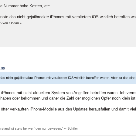
re Nummer hohe Kosten, etc.
wüsste das nicht-gejailbreakte iPhones mit veraltetem iOS wirklich betroffen w
5 von Florian
»
9:55
 das nicht-gejailbreakte iPhones mit veraltetem iOS wirklich betroffen waren. Aber ist das ei
ss iPhones mit nicht aktuellem System von Angriffen betroffen waren. Ich verm
 haben oder bekommen und daher die Zahl der möglichen Opfer noch klein ist.
öfter verkauften iPhone-Modelle aus den Updates herausfallen und damit viellei
rstand ist stets bei wen´gen nur gewesen." -- Schiller