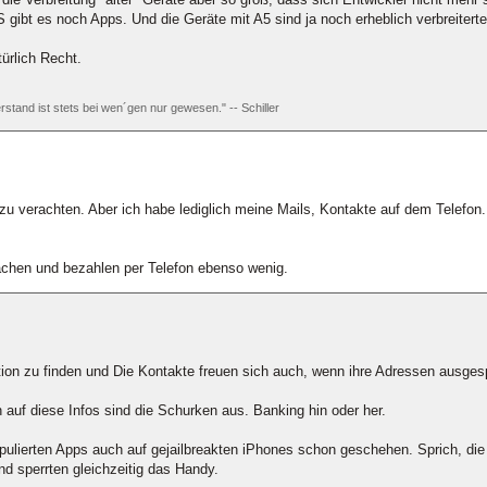
S gibt es noch Apps. Und die Geräte mit A5 sind ja noch erheblich verbreiterte
türlich Recht.
rstand ist stets bei wen´gen nur gewesen." -- Schiller
t zu verachten. Aber ich habe lediglich meine Mails, Kontakte auf dem Telefon
chen und bezahlen per Telefon ebenso wenig.
ation zu finden und Die Kontakte freuen sich auch, wenn ihre Adressen ausge
h auf diese Infos sind die Schurken aus. Banking hin oder her.
pulierten Apps auch auf gejailbreakten iPhones schon geschehen. Sprich, die
nd sperrten gleichzeitig das Handy.