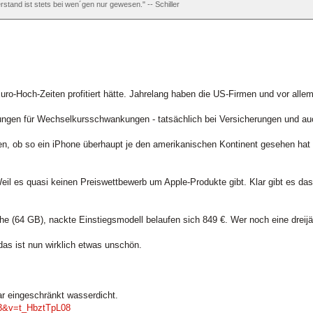
rstand ist stets bei wen´gen nur gewesen." -- Schiller
Euro-Hoch-Zeiten profitiert hätte. Jahrelang haben die US-Firmen und vor allem
ngen für Wechselkursschwankungen - tatsächlich bei Versicherungen und auch 
 ob so ein iPhone überhaupt je den amerikanischen Kontinent gesehen hat - a
l es quasi keinen Preiswettbewerb um Apple-Produkte gibt. Klar gibt es das
he (64 GB), nackte Einstiegsmodell belaufen sich 849 €. Wer noch eine dreijäh
as ist nun wirklich etwas unschön.
r eingeschränkt wasserdicht.
93&v=t_HbztTpL08