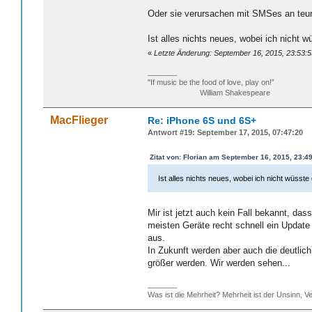
Oder sie verursachen mit SMSes an teu
Ist alles nichts neues, wobei ich nicht 
«
Letzte Änderung: September 16, 2015, 23:53:5
_______
"If music be the food of love, play on!”
William Shakespeare
MacFlieger
Re: iPhone 6S und 6S+
Antwort #19: September 17, 2015, 07:47:20
Zitat von: Florian am September 16, 2015, 23:4
Ist alles nichts neues, wobei ich nicht wüsste
Mir ist jetzt auch kein Fall bekannt, da
meisten Geräte recht schnell ein Update
aus.
In Zukunft werden aber auch die deutlich 
größer werden. Wir werden sehen...
_______
Was ist die Mehrheit? Mehrheit ist der Unsinn, Ve