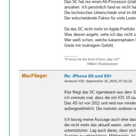
Das 5C hat nur einen A6-Prozessor (statt
ansahen. Ich persönlich fand es recht 
Die technischen Unterschiede sind im All
Der entscheidende Faktor für viele Leut
Da das 5C nicht mehr im Apple-Portfolio
Was diesen angeht, sehe ich das nicht so
Wer weiß schon, welche katastrophalen B
Gerät mit mulmigem Gefühl.
_______
"If music be the food of love, play on!”
William Shakespeare
MacFlieger
Re: iPhone 6S und 6S+
Antwort #16: September 16, 2015, 07:31:15
Klar fliegt das 5C irgendwann aus dem S
ich vermute mal, dass die mit iOS 10 rau
Das 4S ist von 2011 und wird nun mindes
außergewöhnlich. Die meisten anderen w
Ich bezog meine Aussage auch eher dara
die nicht mehr das aktuell waren, sehr 
unterstützten. Lag auch daran, dass sic
System zu unterstützen. Mittlerweile ist