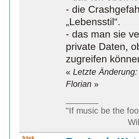
- die Crashgefa
„Lebensstil“.
- das man sie ve
private Daten, 
zugreifen können
«
Letzte Änderung:
Florian
»
_______
"If music be the foo
William S
fränk