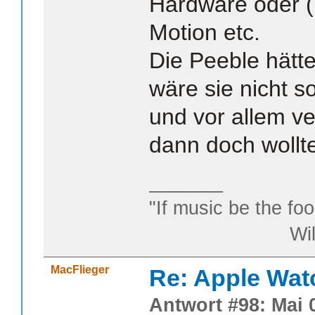
Hardware oder (
Motion etc.
Die Peeble hätte
wäre sie nicht 
und vor allem ver
dann doch wollt
_______
"If music be the foo
William S
MacFlieger
Re: Apple Wat
Antwort #98: Mai 0