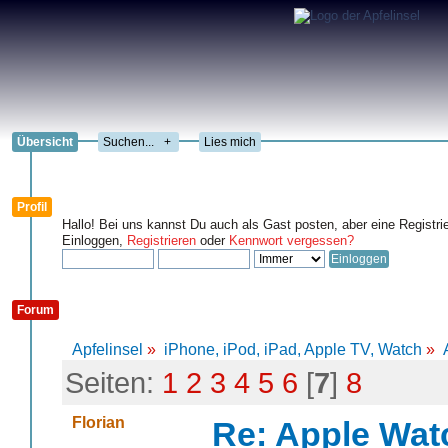
Übersicht
+
Lies mich
Profil
Hallo! Bei uns kannst Du auch als Gast posten, aber eine Registri
Einloggen,
Registrieren
oder
Kennwort vergessen?
Forum
Apfelinsel
»
iPhone, iPod, iPad, Apple TV, Watch
»
Seiten:
1
2
3
4
5
6
[
7
]
8
Florian
Re: Apple Wat