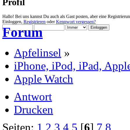
Profil
Hallo! Bei uns kannst Du auch als Gast posten, aber eine Registrieru
Einloggen,
Registrieren
oder
Kennwort vergessen?
Forum
Apfelinsel
»
iPhone, iPod, iPad, Appl
Apple Watch
Antwort
Drucken
Seiten:
1
2
3
4
5
[
6
]
7
8