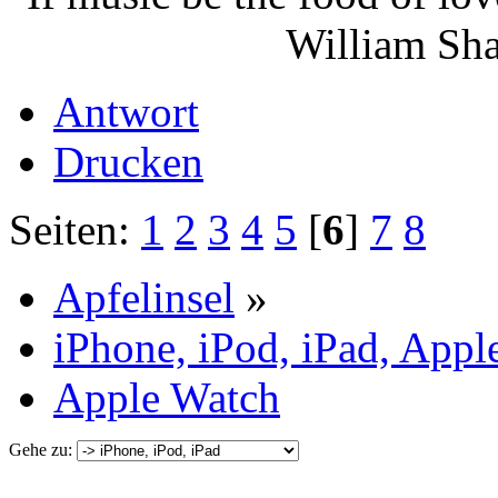
William Shakes
Antwort
Drucken
Seiten:
1
2
3
4
5
[
6
]
7
8
Apfelinsel
»
iPhone, iPod, iPad, Appl
Apple Watch
Gehe zu: