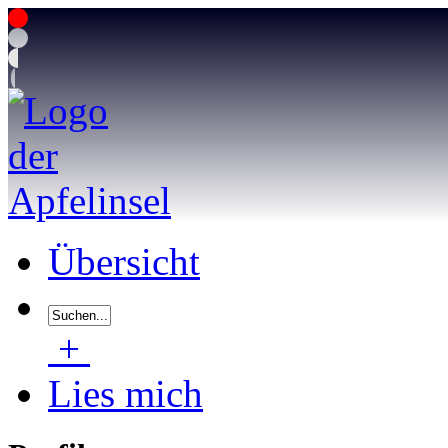
Übersicht
+
Lies mich