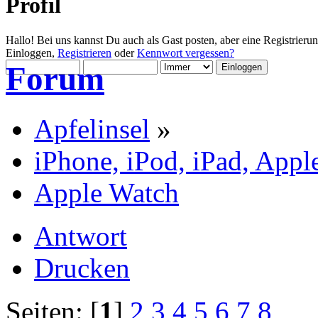
Profil
Hallo! Bei uns kannst Du auch als Gast posten, aber eine Registrieru
Einloggen,
Registrieren
oder
Kennwort vergessen?
Forum
Apfelinsel
»
iPhone, iPod, iPad, Appl
Apple Watch
Antwort
Drucken
Seiten: [
1
]
2
3
4
5
6
7
8