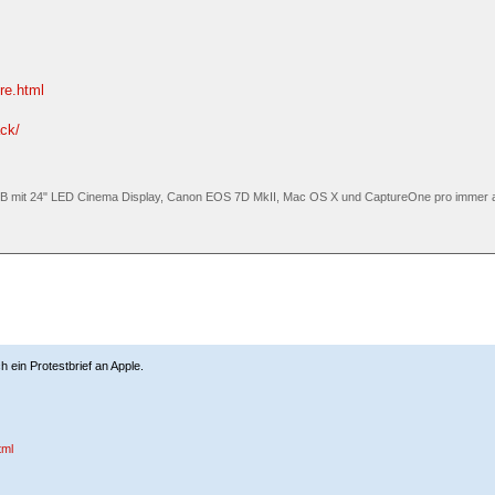
re.html
ck/
B mit 24" LED Cinema Display, Canon EOS 7D MkII, Mac OS X und CaptureOne pro immer a
h ein Protestbrief an Apple.
tml