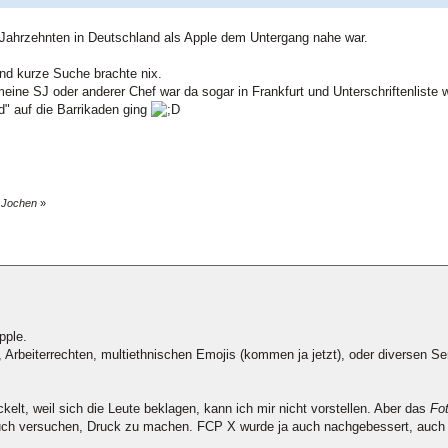
Jahrzehnten in Deutschland als Apple dem Untergang nahe war.
 und kurze Suche brachte nix.
eine SJ oder anderer Chef war da sogar in Frankfurt und Unterschriftenliste wu
d" auf die Barrikaden ging
n Jochen
»
pple.
 Arbeiterrechten, multiethnischen Emojis (kommen ja jetzt), oder diversen Se
kelt, weil sich die Leute beklagen, kann ich mir nicht vorstellen. Aber das
Fo
auch versuchen, Druck zu machen. FCP X wurde ja auch nachgebessert, auch w