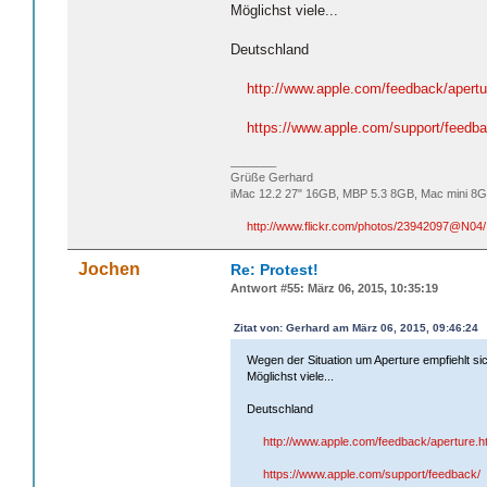
Möglichst viele...
Deutschland
http://www.apple.com/feedback/apertu
https://www.apple.com/support/feedba
_______
Grüße Gerhard
iMac 12.2 27" 16GB, MBP 5.3 8GB, Mac mini 8G
http://www.flickr.com/photos/23942097@N04/
Jochen
Re: Protest!
Antwort #55: März 06, 2015, 10:35:19
Zitat von: Gerhard am März 06, 2015, 09:46:24
Wegen der Situation um Aperture empfiehlt sic
Möglichst viele...
Deutschland
http://www.apple.com/feedback/aperture.h
https://www.apple.com/support/feedback/