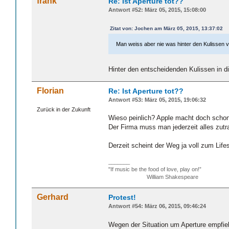
fränk
Re: Ist Aperture tot??
Antwort #52: März 05, 2015, 15:08:00
Zitat von: Jochen am März 05, 2015, 13:37:02
Man weiss aber nie was hinter den Kulissen 
Hinter den entscheidenden Kulissen in di
Florian
Re: Ist Aperture tot??
Antwort #53: März 05, 2015, 19:06:32
Zurück in der Zukunft
Wieso peinlich? Apple macht doch schon
Der Firma muss man jederzeit alles zutr
Derzeit scheint der Weg ja voll zum Lif
_______
"If music be the food of love, play on!”
William Shakespeare
Gerhard
Protest!
Antwort #54: März 06, 2015, 09:46:24
Wegen der Situation um Aperture empfiehl