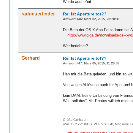
Wurde auch Zeit
radneuerfinder
Re: Ist Aperture tot??
Antwort #46: März 02, 2015, 20:20:31
Die Beta der OS X App Fotos kann bei A
http://www.giga.de/downloads/os-x-yos
Wer berichtet?
Gerhard
Re: Ist Aperture tot??
Antwort #47: März 05, 2015, 11:26:09
Hab mir die Beta geladen, und bin so wa
Von wegen Ablösung auch für ApertureUse
kein DAM, keine Einbindung von Fremdsof
Was soll das? Mit Photos will ich mich 
_______
Grüße Gerhard
iMac 12.2 27" 16GB, MBP 5.3 8GB, Mac mini 8G