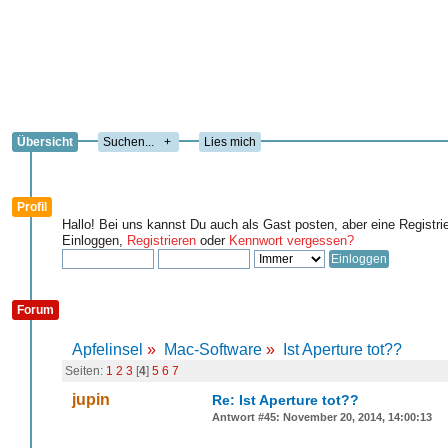
Übersicht
+
Lies mich
Profil
Hallo! Bei uns kannst Du auch als Gast posten, aber eine Registri
Einloggen,
Registrieren
oder
Kennwort vergessen?
Forum
Apfelinsel
»
Mac-Software
»
Ist Aperture tot??
Seiten:
1
2
3
[
4
]
5
6
7
jupin
Re: Ist Aperture tot??
Antwort #45: November 20, 2014, 14:00:13