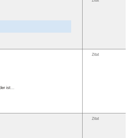
Zitat
Zitat
der ist…
Zitat