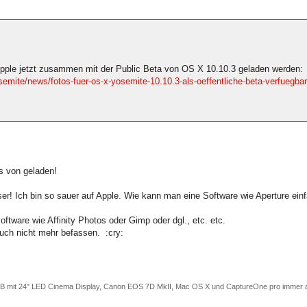
pple jetzt zusammen mit der Public Beta von OS X 10.10.3 geladen werden:
emite/news/fotos-fuer-os-x-yosemite-10.10.3-als-oeffentliche-beta-verfuegbar
s von geladen!
r! Ich bin so sauer auf Apple. Wie kann man eine Software wie Aperture ein
tware wie Affinity Photos oder Gimp oder dgl., etc. etc.
auch nicht mehr befassen. :cry:
B mit 24" LED Cinema Display, Canon EOS 7D MkII, Mac OS X und CaptureOne pro immer a