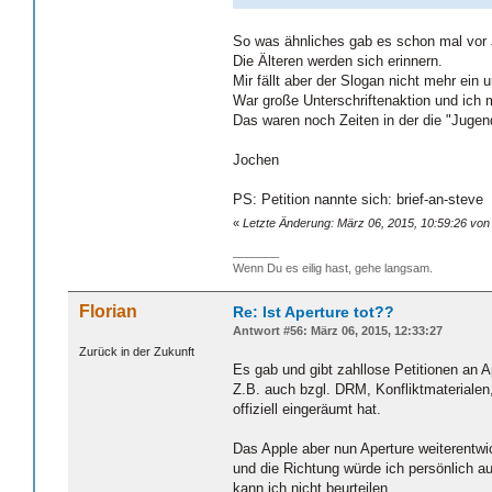
So was ähnliches gab es schon mal vor 
Die Älteren werden sich erinnern.
Mir fällt aber der Slogan nicht mehr ein
War große Unterschriftenaktion und ich m
Das waren noch Zeiten in der die "Jugen
Jochen
PS: Petition nannte sich: brief-an-steve
«
Letzte Änderung: März 06, 2015, 10:59:26 vo
_______
Wenn Du es eilig hast, gehe langsam.
Florian
Re: Ist Aperture tot??
Antwort #56: März 06, 2015, 12:33:27
Zurück in der Zukunft
Es gab und gibt zahllose Petitionen an A
Z.B. auch bzgl. DRM, Konfliktmaterialen,
offiziell eingeräumt hat.
Das Apple aber nun Aperture weiterentwic
und die Richtung würde ich persönlich 
kann ich nicht beurteilen.