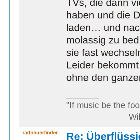
TVs, die dann vi
haben und die D
laden… und nach
molassig zu bed
sie fast wechse
Leider bekommt
ohne den ganze
_______
"If music be the foo
William S
radneuerfinder
Re: Überflüssi