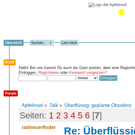
Übersicht
+
Lies mich
Profil
Hallo! Bei uns kannst Du auch als Gast posten, aber eine Registri
Einloggen,
Registrieren
oder
Kennwort vergessen?
Forum
Apfelinsel
»
Talk
»
Überflüssig: geplante Obsolenz
Seiten:
1
2
3
4
5
6
[
7
]
radneuerfinder
Re: Überflüssi