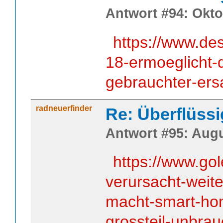
Antwort #94: Okto
https://www.de
18-ermoeglicht-d
gebrauchter-ersa
radneuerfinder
Re: Überflüssi
Antwort #95: Augu
https://www.go
verursacht-weit
macht-smart-ho
grossteil-unbra