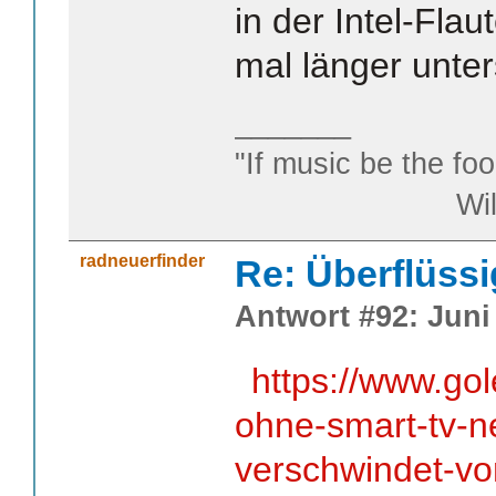
in der Intel-Fla
mal länger unter
_______
"If music be the foo
William S
radneuerfinder
Re: Überflüssi
Antwort #92: Juni 
https://www.go
ohne-smart-tv-ne
verschwindet-von