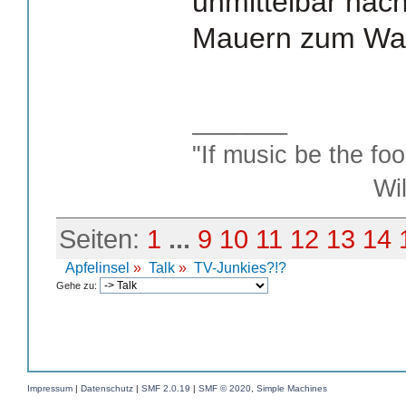
unmittelbar näc
Mauern zum Wac
_______
"If music be the foo
William S
Seiten:
1
...
9
10
11
12
13
14
Apfelinsel
»
Talk
»
TV-Junkies?!?
Gehe zu:
Impressum
|
Datenschutz
|
SMF 2.0.19
|
SMF © 2020
,
Simple Machines