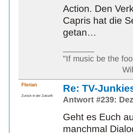
Action. Den Ver
Capris hat die S
getan…
_______
"If music be the foo
William S
Florian
Re: TV-Junkie
Zurück in der Zukunft
Antwort #239: Dez
Geht es Euch au
manchmal Dialog