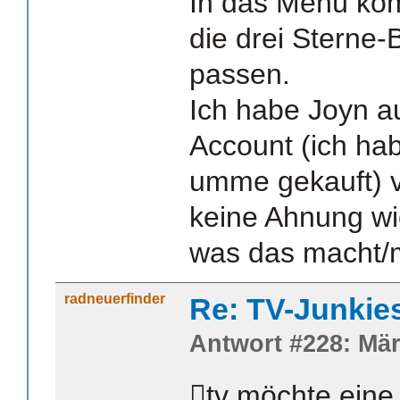
In das Menü komm
die drei Sterne-
passen.
Ich habe Joyn a
Account (ich hab
umme gekauft) 
keine Ahnung wie
was das macht/
radneuerfinder
Re: TV-Junkie
Antwort #228: Mär
tv möchte eine 