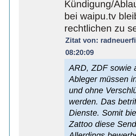
Kündigung/Abla
bei waipu.tv blei
rechtlichen zu s
Zitat von: radneuerf
08:20:09
ARD, ZDF sowie a
Ableger müssen i
und ohne Verschlü
werden. Das betrif
Dienste. Somit bi
Zattoo diese Send
Allerdings bewer