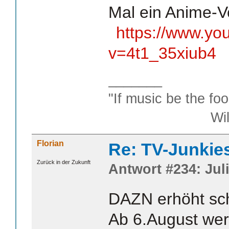
Mal ein Anime-
https://www.yo
v=4t1_35xiub4
_______
"If music be the foo
William S
Florian
Re: TV-Junkie
Zurück in der Zukunft
Antwort #234: Juli
DAZN erhöht sch
Ab 6.August wer