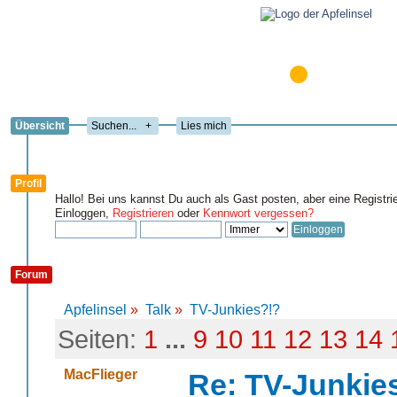
Übersicht
+
Lies mich
Profil
Hallo! Bei uns kannst Du auch als Gast posten, aber eine Registri
Einloggen,
Registrieren
oder
Kennwort vergessen?
Forum
Apfelinsel
»
Talk
»
TV-Junkies?!?
Seiten:
1
...
9
10
11
12
13
14
MacFlieger
Re: TV-Junkie