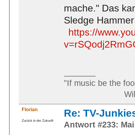
mache." Das kan
Sledge Hammer
https://www.yo
v=rSQodj2RmG
_______
"If music be the foo
William S
Florian
Re: TV-Junkie
Zurück in der Zukunft
Antwort #233: Mai 