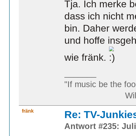
Tja. Ich merke b
dass ich nicht m
bin. Daher werd
und hoffe insgeh
wie fränk.
_______
"If music be the foo
William S
fränk
Re: TV-Junkie
Antwort #235: Juli