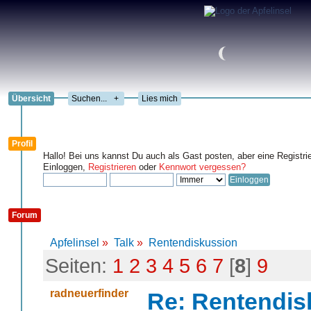
Übersicht
+
Lies mich
Profil
Hallo! Bei uns kannst Du auch als Gast posten, aber eine Registri
Einloggen,
Registrieren
oder
Kennwort vergessen?
Forum
Apfelinsel
»
Talk
»
Rentendiskussion
Seiten:
1
2
3
4
5
6
7
[
8
]
9
radneuerfinder
Re: Rentendis