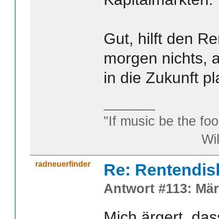
Gut, hilft den R
morgen nichts, 
in die Zukunft p
_______
"If music be the foo
William S
radneuerfinder
Re: Rentendis
Antwort #113: Mär
Mich ärgert, das