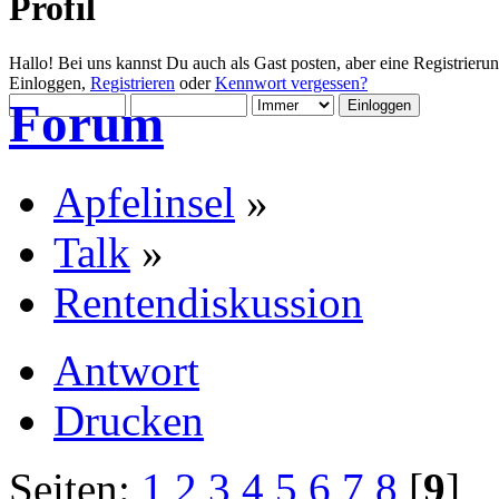
Profil
Hallo! Bei uns kannst Du auch als Gast posten, aber eine Registrieru
Einloggen,
Registrieren
oder
Kennwort vergessen?
Forum
Apfelinsel
»
Talk
»
Rentendiskussion
Antwort
Drucken
Seiten:
1
2
3
4
5
6
7
8
[
9
]