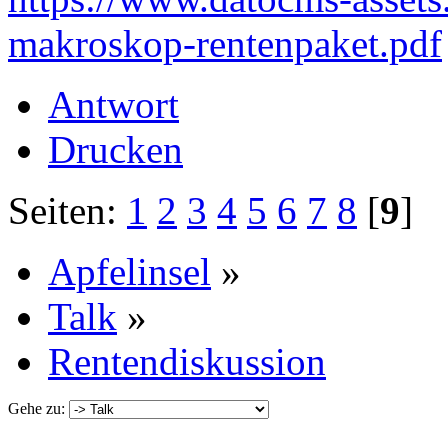
makroskop-rentenpaket.pdf
Antwort
Drucken
Seiten:
1
2
3
4
5
6
7
8
[
9
]
Apfelinsel
»
Talk
»
Rentendiskussion
Gehe zu: