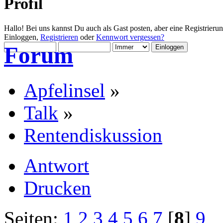
Profil
Hallo! Bei uns kannst Du auch als Gast posten, aber eine Registrieru
Einloggen,
Registrieren
oder
Kennwort vergessen?
Forum
Apfelinsel
»
Talk
»
Rentendiskussion
Antwort
Drucken
Seiten:
1
2
3
4
5
6
7
[
8
]
9