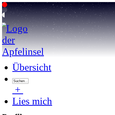
Übersicht
+
Lies mich