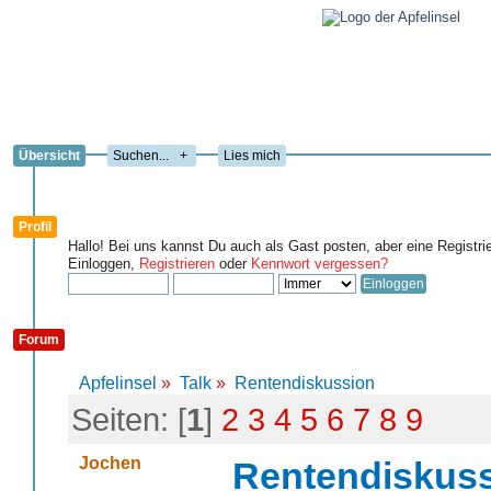
Übersicht
+
Lies mich
Profil
Hallo! Bei uns kannst Du auch als Gast posten, aber eine Registri
Einloggen,
Registrieren
oder
Kennwort vergessen?
Forum
Apfelinsel
»
Talk
»
Rentendiskussion
Seiten: [
1
]
2
3
4
5
6
7
8
9
Jochen
Rentendiskus