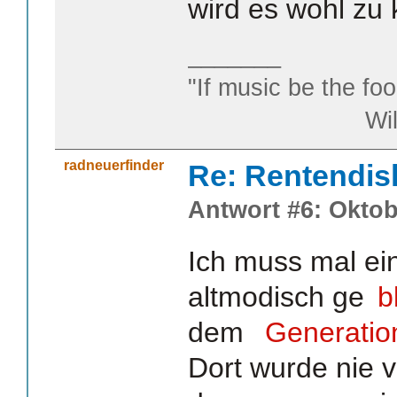
wird es wohl zu
_______
"If music be the foo
William S
radneuerfinder
Re: Rentendis
Antwort #6: Oktob
Ich muss mal ein
altmodisch ge
b
dem
Generatio
Dort wurde nie 