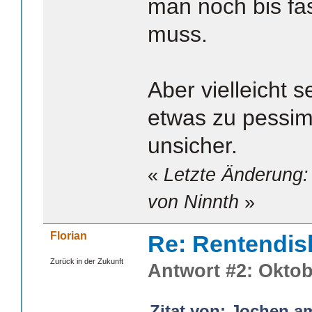
man noch bis fa
muss.
Aber vielleicht 
etwas zu pessimi
unsicher.
«
Letzte Änderung:
von Ninnth
»
Florian
Re: Rentendis
Zurück in der Zukunft
Antwort #2: Oktob
Zitat von: Jochen a