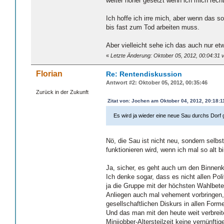
weiter höher gesetzt wenn ich mich recht
Ich hoffe ich irre mich, aber wenn das 
bis fast zum Tod arbeiten muss.
Aber vielleicht sehe ich das auch nur et
«
Letzte Änderung: Oktober 05, 2012, 00:04:31 
Florian
Re: Rentendiskussion
Antwort #2: Oktober 05, 2012, 00:35:46
Zurück in der Zukunft
Zitat von: Jochen am Oktober 04, 2012, 20:18:1
Es wird ja wieder eine neue Sau durchs Dorf 
Nö, die Sau ist nicht neu, sondern selb
funktionieren wird, wenn ich mal so alt bi
Ja, sicher, es geht auch um den Binnen
Ich denke sogar, dass es nicht allen Po
ja die Gruppe mit der höchsten Wahlbete
Anliegen auch mal vehement vorbringen, 
gesellschaftlichen Diskurs in allen Form
Und das man mit den heute weit verbreite
Minijobber-Altersteilzeit keine vernünft