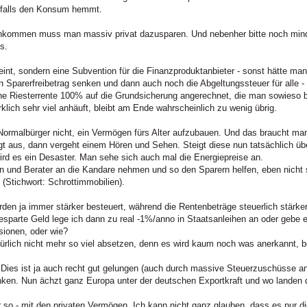
nfalls den Konsum hemmt.
einkommen muss man massiv privat dazusparen. Und nebenher bitte noch mind
s.
eint, sondern eine Subvention für die Finanzproduktanbieter - sonst hätte man
n Sparerfreibetrag senken und dann auch noch die Abgeltungssteuer für alle -
ine Riesterrente 100% auf die Grundsicherung angerechnet, die man sowieso 
lich sehr viel anhäuft, bleibt am Ende wahrscheinlich zu wenig übrig.
m Normalbürger nicht, ein Vermögen fürs Alter aufzubauen. Und das braucht ma
igt aus, dann vergeht einem Hören und Sehen. Steigt diese nun tatsächlich üb
wird es ein Desaster. Man sehe sich auch mal die Energiepreise an.
und Berater an die Kandare nehmen und so den Sparern helfen, eben nicht 
(Stichwort: Schrottimmobilien).
n ja immer stärker besteuert, während die Rentenbeträge steuerlich stärker
sparte Geld lege ich dann zu real -1%/anno in Staatsanleihen an oder gebe es
sionen, oder wie?
ürlich nicht mehr so viel absetzen, denn es wird kaum noch was anerkannt, be
. Dies ist ja auch recht gut gelungen (auch durch massive Steuerzuschüsse a
ken. Nun ächzt ganz Europa unter der deutschen Exportkraft und wo landen d
 so - mit den privaten Vermögen. Ich kann nicht ganz glauben, dass es nur di