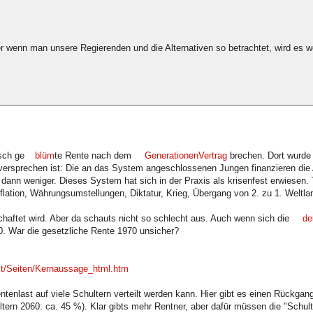
r wenn man unsere Regierenden und die Alternativen so betrachtet, wird es 
sch ge
blüm
te Rente nach dem
GenerationenVertrag
brechen. Dort wurde
ersprechen ist: Die an das System angeschlossenen Jungen finanzieren die 
 dann weniger. Dieses System hat sich in der Praxis als krisenfest erwiesen.
flation, Währungsumstellungen, Diktatur, Krieg, Übergang von 2. zu 1. Weltla
tschaftet wird. Aber da schauts nicht so schlecht aus. Auch wenn sich die
de
70. War die gesetzliche Rente 1970 unsicher?
lt/Seiten/Kernaussage_html.htm
entenlast auf viele Schultern verteilt werden kann. Hier gibt es einen Rückga
tern 2060: ca. 45 %). Klar gibts mehr Rentner, aber dafür müssen die "Schult