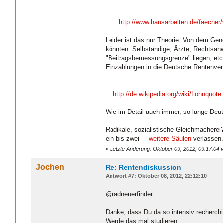
http://www.hausarbeiten.de/faecher
Leider ist das nur Theorie. Von dem Gene
könnten: Selbständige, Ärzte, Rechtsanw
"Beitragsbemessungsgrenze" liegen, etc.
Einzahlungen in die Deutsche Rentenver
http://de.wikipedia.org/wiki/Lohnquote
Wie im Detail auch immer, so lange Deu
Radikale, sozialistische Gleichmacherei?
ein bis zwei
weitere Säulen
verlassen.
«
Letzte Änderung: Oktober 09, 2012, 09:17:04 
Jochen
Re: Rentendiskussion
Antwort #7: Oktober 08, 2012, 22:12:10
@radneuerfinder
Danke, dass Du da so intensiv recherchie
Werde das mal studieren.