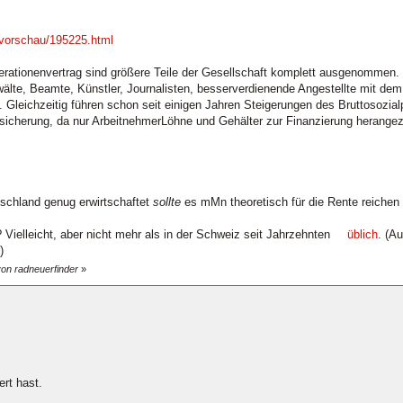
/vorschau/195225.html
rationenvertrag sind größere Teile der Gesellschaft komplett ausgenommen. Le
älte, Beamte, Künstler, Journalisten, besserverdienende Angestellte mit dem
 Gleichzeitig führen schon seit einigen Jahren Steigerungen des Bruttosozia
sicherung, da nur ArbeitnehmerLöhne und Gehälter zur Finanzierung herange
tschland genug erwirtschaftet
sollte
es mMn theoretisch für die Rente reichen 
 Vielleicht, aber nicht mehr als in der Schweiz seit Jahrzehnten
üblich
. (A
)
von radneuerfinder
»
rt hast.