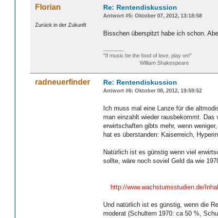
Florian
Re: Rentendiskussion
Antwort #5: Oktober 07, 2012, 13:18:58
Zurück in der Zukunft
Bisschen überspitzt habe ich schon. Abe
_______
"If music be the food of love, play on!”
William Shakespeare
radneuerfinder
Re: Rentendiskussion
Antwort #6: Oktober 08, 2012, 19:59:52
Ich muss mal eine Lanze für die altmodi
man einzahlt wieder rausbekommt. Das v
erwirtschaften gibts mehr, wenn weniger,
hat es überstanden: Kaiserreich, Hyperin
Natürlich ist es günstig wenn viel erwir
sollte, wäre noch soviel Geld da wie 19
http://www.wachstumsstudien.de/Inha
Und natürlich ist es günstig, wenn die R
moderat (Schultern 1970: ca 50 %, Schul