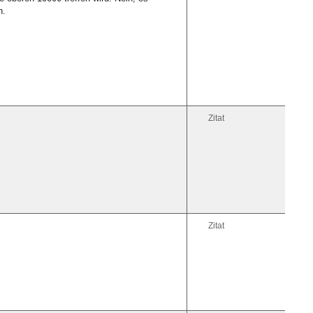
n.
Zitat
Zitat