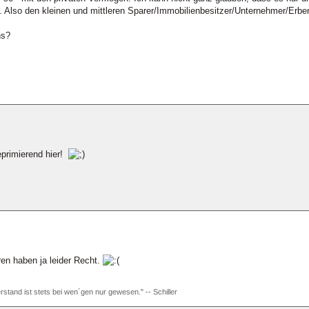
nen. Also den kleinen und mittleren Sparer/Immobilienbesitzer/Unternehmer/Erbe
ns?
eprimierend hier!
n haben ja leider Recht.
rstand ist stets bei wen´gen nur gewesen." -- Schiller