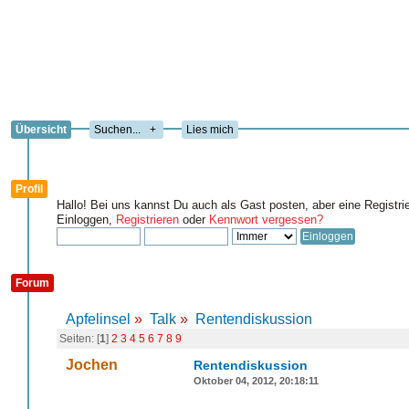
Übersicht
+
Lies mich
Profil
Hallo! Bei uns kannst Du auch als Gast posten, aber eine Registri
Einloggen,
Registrieren
oder
Kennwort vergessen?
Forum
Apfelinsel
»
Talk
»
Rentendiskussion
Seiten: [
1
]
2
3
4
5
6
7
8
9
Jochen
Rentendiskussion
Oktober 04, 2012, 20:18:11