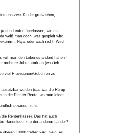
estens zwei Kinder großziehen,
 ja den Leuten überlassen, wie sie
 da weiß man doch, was gespielt wird.
bekommt. Naja, oder auch nicht. Wird
n, will man den Lebensstandard halten -
er mehrere Jahre stark an (was ich
so viel Provisionen/Gebühren zu
 absetzbar werden (das war die Rürup-
 in die Riester-Rente, wo man leider
ruflich sowieso nicht.
n die Rentenkasse). Das hat auch
ie Handelsdefizite der anderen Länder?
e oberen 10000 treffen wird. Nein, es