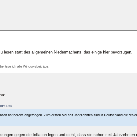
 zu lesen statt des allgemeinen Niedermachens, das einige hier bevorzugen.
überlese ich alle Windowsbeiträge.
ma:
 10:16:56
ation hat bereits angefangen. Zum ersten Mal seit Jahrzehnten sind in Deutschland die realen 
ngen gegen die Inflation legen und sieht, dass sie schon seit Jahrzehnten re