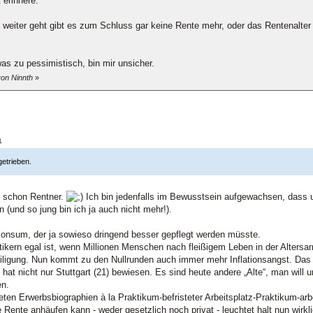
 erinnere.
so weiter geht gibt es zum Schluss gar keine Rente mehr, oder das Rentenalte
was zu pessimistisch, bin mir unsicher.
von Ninnth
»
1
getrieben.
st schon Rentner.
Ich bin jedenfalls im Bewusstsein aufgewachsen, dass
n (und so jung bin ich ja auch nicht mehr!).
konsum, der ja sowieso dringend besser gepflegt werden müsste.
litikern egal ist, wenn Millionen Menschen nach fleißigem Leben in der Alter
iligung. Nun kommt zu den Nullrunden auch immer mehr Inflationsangst. Das au
hat nicht nur Stuttgart (21) bewiesen. Es sind heute andere „Alte“, man will
en.
ten Erwerbsbiographien à la Praktikum-befristeter Arbeitsplatz-Praktikum-ar
ige Rente anhäufen kann - weder gesetzlich noch privat - leuchtet halt nun wir