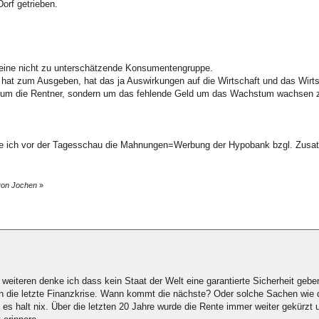
orf getrieben.
 ja eine nicht zu unterschätzende Konsumentengruppe.
hat zum Ausgeben, hat das ja Auswirkungen auf die Wirtschaft und das Wir
r um die Rentner, sondern um das fehlende Geld um das Wachstum wachsen z
e ich vor der Tagesschau die Mahnungen=Werbung der Hypobank bzgl. Zusatz
 von Jochen
»
s weiteren denke ich dass kein Staat der Welt eine garantierte Sicherheit geb
 an die letzte Finanzkrise. Wann kommt die nächste? Oder solche Sachen wie 
 es halt nix. Über die letzten 20 Jahre wurde die Rente immer weiter gekürzt 