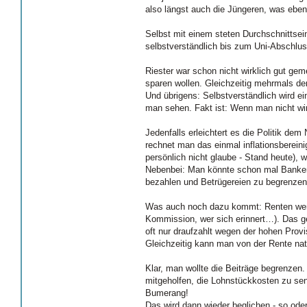
also längst auch die Jüngeren, was ebe
Selbst mit einem steten Durchschnitts
selbstverständlich bis zum Uni-Abschlus
Riester war schon nicht wirklich gut gem
sparen wollen. Gleichzeitig mehrmals de
Und übrigens: Selbstverständlich wird e
man sehen. Fakt ist: Wenn man nicht wirk
Jedenfalls erleichtert es die Politik de
rechnet man das einmal inflationsberein
persönlich nicht glaube - Stand heute), 
Nebenbei: Man könnte schon mal Banken 
bezahlen und Betrügereien zu begrenzen 
Was auch noch dazu kommt: Renten werde
Kommission, wer sich erinnert…). Das ge
oft nur draufzahlt wegen der hohen Provi
Gleichzeitig kann man von der Rente nat
Klar, man wollte die Beiträge begrenzen
mitgeholfen, die Lohnstückkosten zu sen
Bumerang!
Das wird dann wieder beglichen - so oder