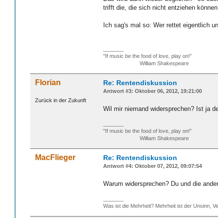
trifft die, die sich nicht entziehen kön
Ich sag's mal so: Wer rettet eigentlich u
_______
"If music be the food of love, play on!”
William Shakespeare
Florian
Re: Rentendiskussion
Antwort #3: Oktober 06, 2012, 19:21:00
Zurück in der Zukunft
Wil mir niemand widersprechen? Ist ja d
_______
"If music be the food of love, play on!”
William Shakespeare
MacFlieger
Re: Rentendiskussion
Antwort #4: Oktober 07, 2012, 09:07:54
Warum widersprechen? Du und die andere
_______
Was ist die Mehrheit? Mehrheit ist der Unsinn, Ve