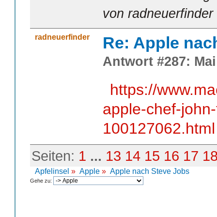
von radneuerfinder
radneuerfinder
Re: Apple nac
Antwort #287: Mai 
https://www.ma
apple-chef-john-
100127062.html
Seiten:
1
...
13
14
15
16
17
1
Apfelinsel
»
Apple
»
Apple nach Steve Jobs
Gehe zu: