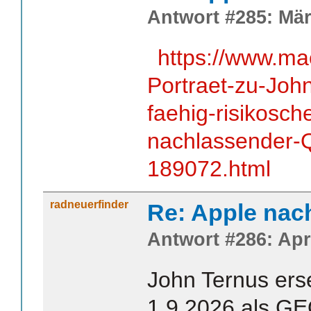
Antwort #285: Mär
https://www.ma
Portraet-zu-John
faehig-risikosch
nachlassender-Q
189072.html
radneuerfinder
Re: Apple nac
Antwort #286: Apri
John Ternus ers
1.9.2026 als GE