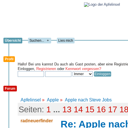
Übersicht
+
Lies mich
Profil
Hallo! Bei uns kannst Du auch als Gast posten, aber eine Registri
Einloggen,
Registrieren
oder
Kennwort vergessen?
Forum
Apfelinsel
»
Apple
»
Apple nach Steve Jobs
Seiten:
1
...
13
14
15
16
17
1
radneuerfinder
Re: Apple nac