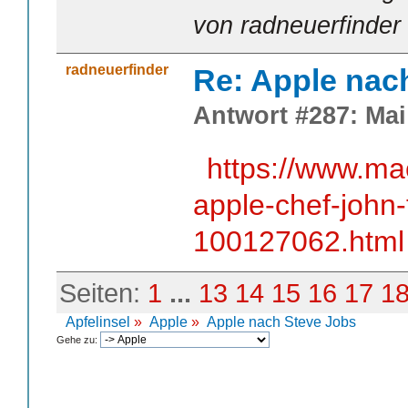
von radneuerfinder
radneuerfinder
Re: Apple nac
Antwort #287: Mai 
https://www.ma
apple-chef-john-
100127062.html
Seiten:
1
...
13
14
15
16
17
1
Apfelinsel
»
Apple
»
Apple nach Steve Jobs
Gehe zu: