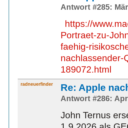
Antwort #285: Mär
https://www.ma
Portraet-zu-John
faehig-risikosch
nachlassender-Q
189072.html
radneuerfinder
Re: Apple nac
Antwort #286: Apri
John Ternus ers
1.9.2026 als GE