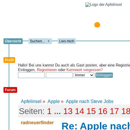
Übersicht
+
Lies mich
Profil
Hallo! Bei uns kannst Du auch als Gast posten, aber eine Registri
Einloggen,
Registrieren
oder
Kennwort vergessen?
Forum
Apfelinsel
»
Apple
»
Apple nach Steve Jobs
Seiten:
1
...
13
14
15
16
17
1
radneuerfinder
Re: Apple nac