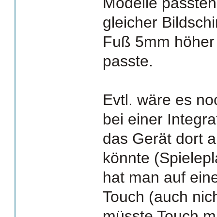
Modelle passten 
gleicher Bildsch
Fuß 5mm höher 
passte.
Evtl. wäre es no
bei einer Integr
das Gerät dort 
könnte (Spielepl
hat man auf ein
Touch (auch nich
müsste Touch mi