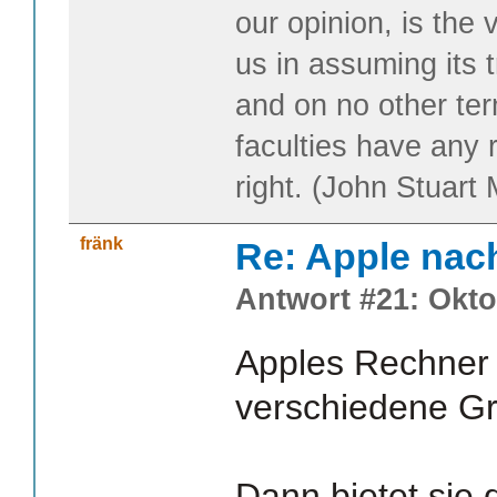
our opinion, is the 
us in assuming its t
and on no other te
faculties have any 
right. (John Stuart M
fränk
Re: Apple nac
Antwort #21: Okto
Apples Rechner 
verschiedene G
Dann bietet sie 