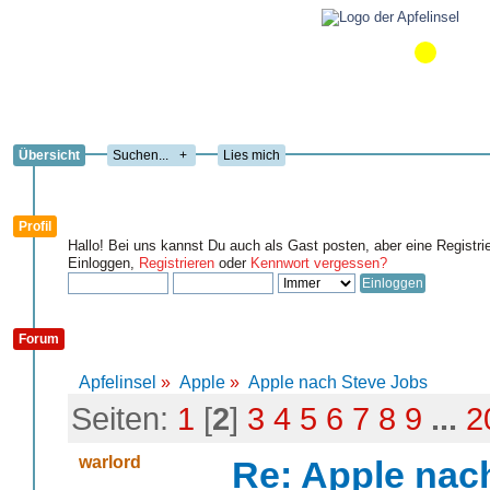
Übersicht
+
Lies mich
Profil
Hallo! Bei uns kannst Du auch als Gast posten, aber eine Registri
Einloggen,
Registrieren
oder
Kennwort vergessen?
Forum
Apfelinsel
»
Apple
»
Apple nach Steve Jobs
Seiten:
1
[
2
]
3
4
5
6
7
8
9
...
2
warlord
Re: Apple nac