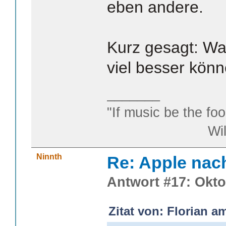
eben andere.
Kurz gesagt: Wa
viel besser kön
_______
"If music be the foo
William S
Ninnth
Re: Apple nac
Antwort #17: Okto
Zitat von: Florian a