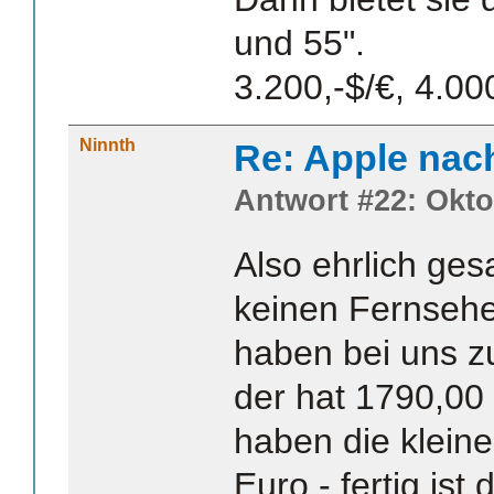
und 55".
3.200,-$/€, 4.00
Ninnth
Re: Apple nac
Antwort #22: Okto
Also ehrlich ges
keinen Fernsehe
haben bei uns 
der hat 1790,00
haben die klein
Euro - fertig ist