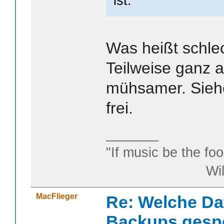
ist.
Was heißt schle
Teilweise ganz 
mühsamer. Siehe
frei.
_______
"If music be the foo
William S
MacFlieger
Re: Welche Da
Backups gesp