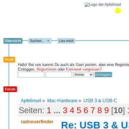
Übersicht
+
Lies mich
Profil
Hallo! Bei uns kannst Du auch als Gast posten, aber eine Registri
Einloggen,
Registrieren
oder
Kennwort vergessen?
Forum
Apfelinsel
»
Mac-Hardware
»
USB 3 & USB-C
Seiten:
1
...
3
4
5
6
7
8
9
[
10
]
radneuerfinder
Re: USB 3 & 