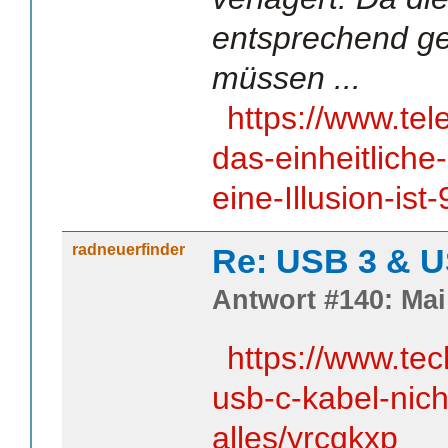
entsprechend ge
müssen ...
https://www.tel
das-einheitlich
eine-Illusion-is
radneuerfinder
Re: USB 3 & 
Antwort #140: Mai 
https://www.te
usb-c-kabel-nich
alles/yrcqkxp