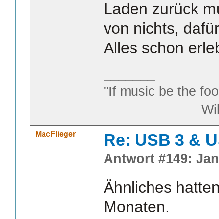
Laden zurück mu
von nichts, dafü
Alles schon erleb
_______
"If music be the foo
William S
MacFlieger
Re: USB 3 & 
Antwort #149: Jan
Ähnliches hatten
Monaten.