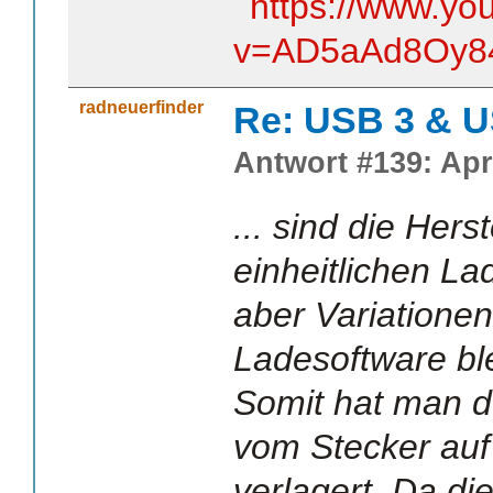
https://www.yo
v=AD5aAd8Oy8
radneuerfinder
Re: USB 3 & 
Antwort #139: Apri
... sind die Hers
einheitlichen La
aber Variationen
Ladesoftware ble
Somit hat man 
vom Stecker auf
verlagert. Da di