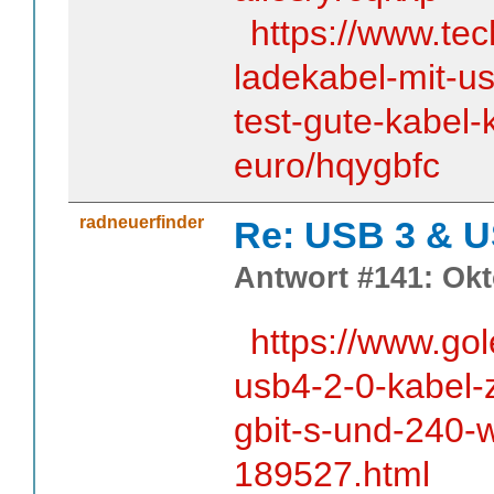
https://www.tec
ladekabel-mit-us
test-gute-kabel-
euro/hqygbfc
radneuerfinder
Re: USB 3 & 
Antwort #141: Okt
https://www.go
usb4-2-0-kabel-ze
gbit-s-und-240-
189527.html