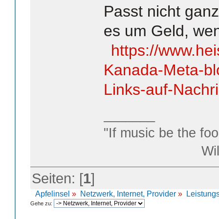
Passt nicht ganz
es um Geld, wen
https://www.hei
Kanada-Meta-blo
Links-auf-Nachr
_______
"If music be the foo
William S
Seiten: [
1
]
Apfelinsel
»
Netzwerk, Internet, Provider
»
Leistungs
Gehe zu: