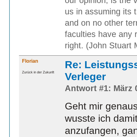
our opinion, is the 
us in assuming its t
and on no other te
faculties have any 
right. (John Stuart M
Florian
Re: Leistungss
Zurück in der Zukunft
Verleger
Antwort #1: März 
Geht mir genaus
wusste ich damit
anzufangen, gan