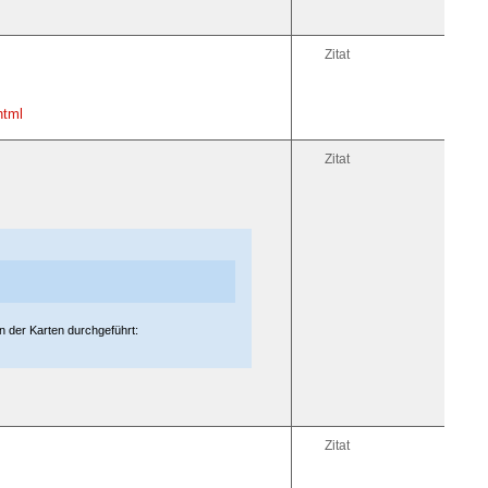
Zitat
html
Zitat
n der Karten durchgeführt:
Zitat