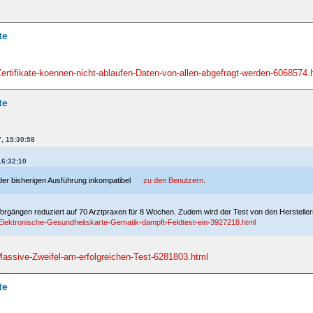
te
rtifikate-koennen-nicht-ablaufen-Daten-von-allen-abgefragt-werden-6068574.
te
, 15:30:58
16:32:10
 der bisherigen Ausführung inkompatibel
zu den Benutzern
.
orgängen reduziert auf 70 Arztpraxen für 8 Wochen. Zudem wird der Test von den Hersteller
/Elektronische-Gesundheitskarte-Gematik-dampft-Feldtest-ein-3927218.html
assive-Zweifel-am-erfolgreichen-Test-6281803.html
te