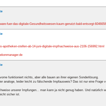
te
dware-fuer-das-digitale-Gesundheitswesen-kaum-genutzt-bald-entsorgt-604665
te
s-apotheken-stellen-ab-14-juni-digitale-impfnachweise-aus-2106-156992.html
hekenmanager.de
te
rne funktioniert nichts, aber alle bauen an ihrer eigenen Sonderlösung.
der analoge, leider leicht zu fälschende Impfausweis? Das ist nur eine Frage
chweise unserer Impfungen... man kann ja nicht genug haben. Und natürlich
cht sicher ist.