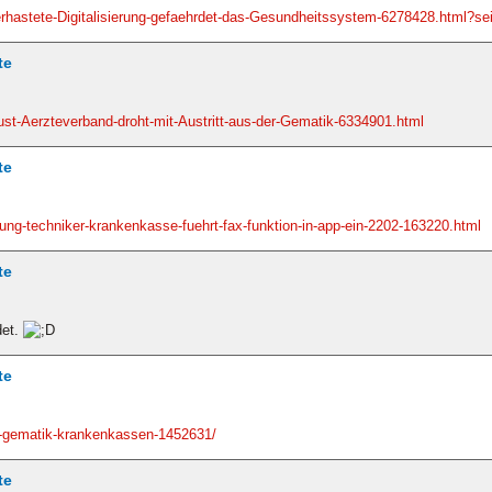
erhastete-Digitalisierung-gefaehrdet-das-Gesundheitssystem-6278428.html?sei
te
ust-Aerzteverband-droht-mit-Austritt-aus-der-Gematik-6334901.html
te
rung-techniker-krankenkasse-fuehrt-fax-funktion-in-app-ein-2202-163220.html
te
det.
te
me-gematik-krankenkassen-1452631/
te