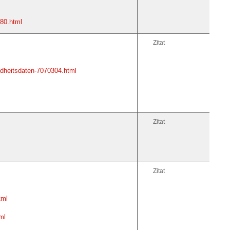
80.html
Zitat
dheitsdaten-7070304.html
Zitat
Zitat
tml
ml