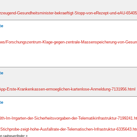
erzeugend-Gesundheitsminister-bekraeftigt-Stopp-von-eRezept-und-eAU-65405
te
news/Forschungszentrum-Klage-gegen-zentrale-Massenspeicherung-von-Gesun
te
-App-Erste-Krankenkassen-ermoeglichen-kartenlose-Anmeldung-7131956.html
te
lth-Im-Irrgarten-der-Sicherheitsvorgaben-der-Telematikinfrastruktur-7199241.h
Stichprobe-zeigt-hohe-Ausfallrate-der-Telematischen-Infrastruktur-6335643.ht
on radneuerfinder
»