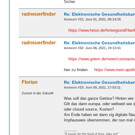
Sicher.
radneuerfinder
Re: Elektronische Gesundheitskar
Antwort #31: Juni 01, 2021, 09:14:35
https://www.heise.de/hintergrund/Har
radneuerfinder
Re: Elektronische Gesundheitskar
Antwort #32: Juni 08, 2021, 19:13:41
https://www.golem.de/news/coronaviru
hier zu finden:
https://www.mein-apot
Florian
Re: Elektronische Gesundheitskar
Antwort #33: Juni 09, 2021, 17:53:11
Zurück in der Zukunft
Was soll das ganze Getöse? Hinten wie vo
Gilt das dann europa- oder weltweit wie 
oder closed source, Kosten?
Am Ende haben wir dann zig digitale Na
Impfausweis übernommen, der nun mal ni
_______
"If music be the food of love, play on!”