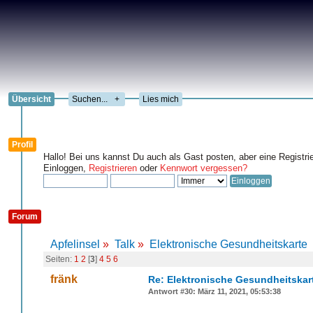
Übersicht
+
Lies mich
Profil
Hallo! Bei uns kannst Du auch als Gast posten, aber eine Registri
Einloggen,
Registrieren
oder
Kennwort vergessen?
Forum
Apfelinsel
»
Talk
»
Elektronische Gesundheitskarte
Seiten:
1
2
[
3
]
4
5
6
fränk
Re: Elektronische Gesundheitskar
Antwort #30: März 11, 2021, 05:53:38