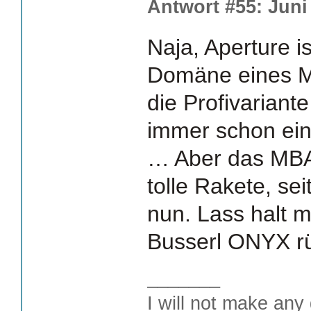
Antwort #55: Juni 
Naja, Aperture is
Domäne eines MB
die Profivariant
immer schon ein
… Aber das MBA 
tolle Rakete, se
nun. Lass halt m
Busserl ONYX rü
_______
I will not make any 