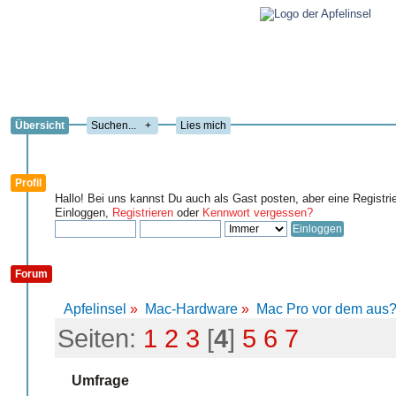
Übersicht
+
Lies mich
Profil
Hallo! Bei uns kannst Du auch als Gast posten, aber eine Registri
Einloggen,
Registrieren
oder
Kennwort vergessen?
Forum
Apfelinsel
»
Mac-Hardware
»
Mac Pro vor dem aus
Seiten:
1
2
3
[
4
]
5
6
7
Umfrage