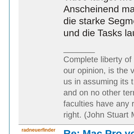
Anscheinend ma
die starke Segm
und die Tasks l
_______
Complete liberty of
our opinion, is the 
us in assuming its t
and on no other te
faculties have any 
right. (John Stuart M
radneuerfinder
Re: Mac Pro v