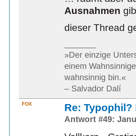
Ausnahmen
gib
dieser Thread 
_______
»Der einzige Unter
einem Wahnsinnigen
wahnsinnig bin.«
– Salvador Dalí
FOX
Re: Typophil?
Antwort #49: Janu