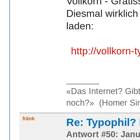
Vollkorn - Gratis
Diesmal wirklic
laden:
http://vollkorn
_______
«Das Internet? Gib
noch?» (Homer Si
fränk
Re: Typophil?
Antwort #50: Janu