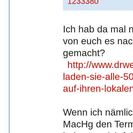
1233380
Ich hab da mal 
von euch es nac
gemacht?
http://www.drw
laden-sie-alle-5
auf-ihren-lokale
Wenn ich nämli
MacHg den Term