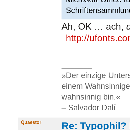
Schriftensammlung 
Ah, OK … ach,
http://ufonts.
_______
»Der einzige Unter
einem Wahnsinnigen
wahnsinnig bin.«
– Salvador Dalí
Quaestor
Re: Typophil?