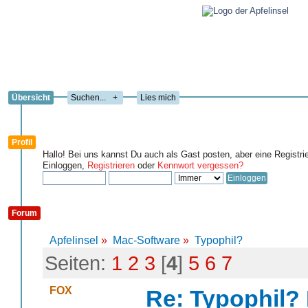
Übersicht
+
Lies mich
Profil
Hallo! Bei uns kannst Du auch als Gast posten, aber eine Registri
Einloggen,
Registrieren
oder
Kennwort vergessen?
Forum
Apfelinsel
»
Mac-Software
»
Typophil?
Seiten:
1
2
3
[
4
]
5
6
7
FOX
Re: Typophil?