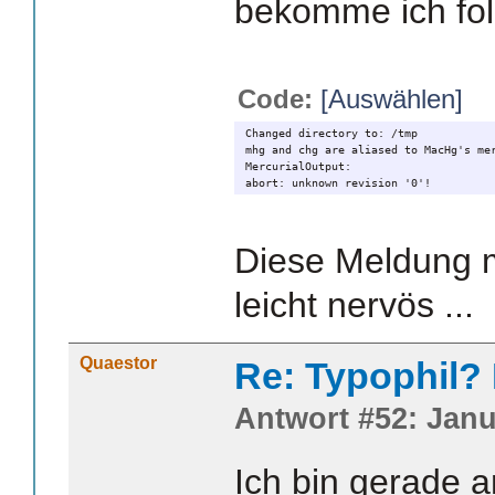
bekomme ich fo
Code:
[Auswählen]
Changed directory to: /tmp
mhg and chg are aliased to MacHg's me
MercurialOutput:
abort: unknown revision '0'!
Diese Meldung 
leicht nervös ...
Quaestor
Re: Typophil?
Antwort #52: Janu
Ich bin gerade 