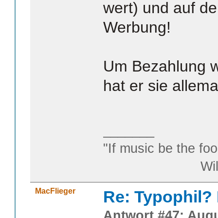
wert) und auf der
Werbung!
Um Bezahlung wi
hat er sie allema
_______
"If music be the foo
William S
MacFlieger
Re: Typophil?
Antwort #47: Augu