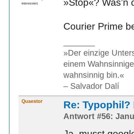
»Stop«? Was’n 
interessiert.
Courier Prime b
_______
»Der einzige Unter
einem Wahnsinnigen
wahnsinnig bin.«
– Salvador Dalí
Quaestor
Re: Typophil?
Antwort #56: Janu
Ja, musst googl