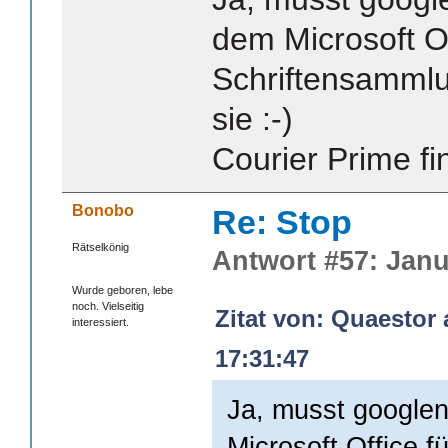
dem Microsoft Of
Schriftensammlun
sie :-)
Courier Prime fin
Bonobo
Re: Stop
Rätselkönig
Antwort #57: Janu
Wurde geboren, lebe
noch. Vielseitig
Zitat von: Quaestor 
interessiert.
17:31:47
Ja, musst google
Microsoft Office f