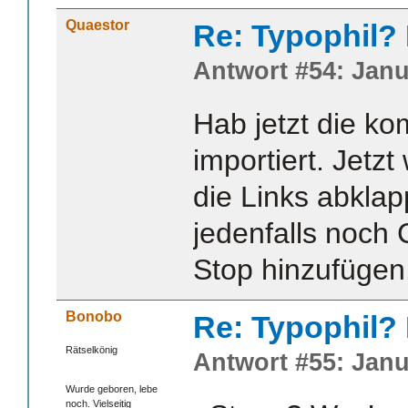
Quaestor
Re: Typophil?
Antwort #54: Janu
Hab jetzt die k
importiert. Jetzt
die Links abkla
jedenfalls noch 
Stop hinzufügen
Bonobo
Re: Typophil?
Rätselkönig
Antwort #55: Janu
Wurde geboren, lebe
noch. Vielseitig