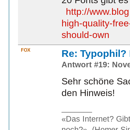
20 Fonts gibt es 
http://www.blog
high-quality-fre
should-own
FOX
Re: Typophil?
Antwort #19: Nove
Sehr schöne Sac
den Hinweis!
_______
«Das Internet? Gib
noch?» (Homer Si