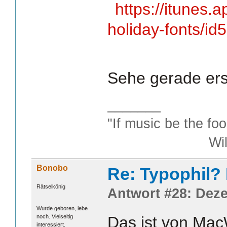
https://itunes.
holiday-fonts/
Sehe gerade ers
_______
"If music be the foo
William S
Bonobo
Re: Typophil?
Rätselkönig
Antwort #28: Deze
Wurde geboren, lebe
noch. Vielseitig
Das ist von Ma
interessiert.