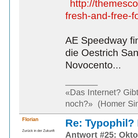
http://themes
fresh-and-free-f
AE Speedway fin
die Oestrich San
Novocento...
_______
«Das Internet? Gib
noch?» (Homer Si
Florian
Re: Typophil?
Zurück in der Zukunft
Antwort #25: Okto