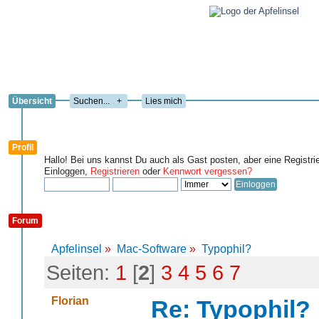
Übersicht
+
Lies mich
Profil
Hallo! Bei uns kannst Du auch als Gast posten, aber eine Registri
Einloggen,
Registrieren
oder
Kennwort vergessen?
Forum
Apfelinsel
»
Mac-Software
»
Typophil?
Seiten:
1
[
2
]
3
4
5
6
7
Florian
Re: Typophil?