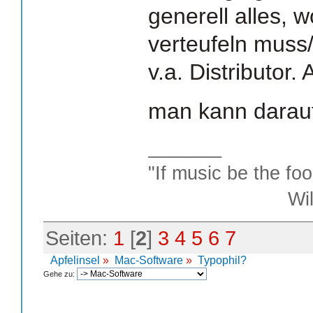
generell alles,
verteufeln muss/
v.a. Distributor.
man kann darauf
_______
"If music be the foo
William S
Seiten:
1
[
2
]
3
4
5
6
7
Apfelinsel
»
Mac-Software
»
Typophil?
Gehe zu: