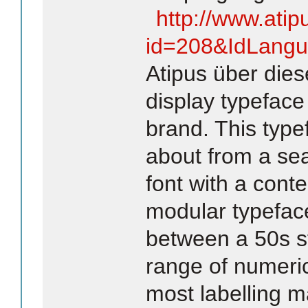
http://www.atip
id=208&IdLang
Atipus über dies
display typeface 
brand. This typ
about from a sear
font with a cont
modular typefac
between a 50s st
range of numeri
most labelling 