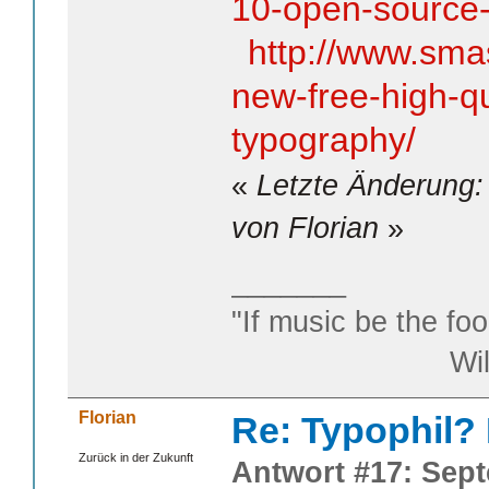
10-open-source
http://www.sm
new-free-high-qu
typography/
«
Letzte Änderung:
von Florian
»
_______
"If music be the foo
William S
Florian
Re: Typophil?
Zurück in der Zukunft
Antwort #17: Sept