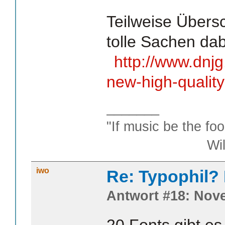
Teilweise Übers
tolle Sachen dab
http://www.dnj
new-high-quality
_______
"If music be the foo
William S
iwo
Re: Typophil?
Antwort #18: Nove