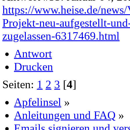
https://www.heise.de/news
Projekt-neu-aufgestellt-un
zugelassen-6317469.html
Antwort
Drucken
Seiten:
1
2
3
[
4
]
Apfelinsel
»
Anleitungen und FAQ
»
Emails signieren und vers