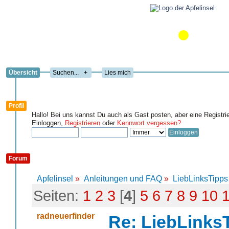
Übersicht
+
Lies mich
Profil
Hallo! Bei uns kannst Du auch als Gast posten, aber eine Registri
Einloggen,
Registrieren
oder
Kennwort vergessen?
Forum
Apfelinsel
»
Anleitungen und FAQ
»
LiebLinksTipps
Seiten:
1
2
3
[
4
]
5
6
7
8
9
10
radneuerfinder
Re: LiebLinks