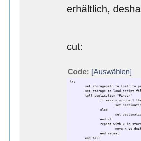
erhältlich, desha
cut:
Code:
[Auswählen]
try
set storagepath to (path to p
set storage to load script fi
tell application "Finder"
if exists window 1 th
set destinati
else
set destinati
end if
repeat with x in stor
move x to des
end repeat
end tell