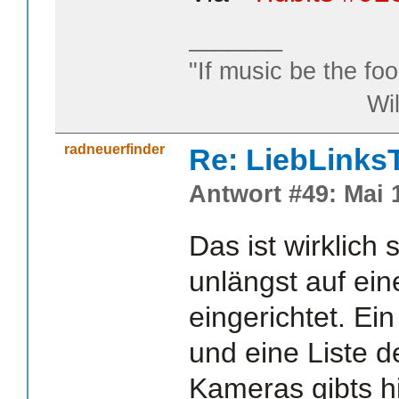
_______
"If music be the foo
William S
radneuerfinder
Re: LiebLinks
Antwort #49: Mai 1
Das ist wirklich
unlängst auf ei
eingerichtet. E
und eine Liste d
Kameras gibts hi