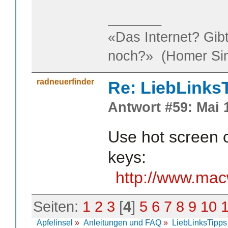
_______
«Das Internet? Gib
noch?» (Homer Si
radneuerfinder
Re: LiebLinks
Antwort #59: Mai 1
Use hot screen c
keys:
http://www.mac
Seiten:
1
2
3
[
4
]
5
6
7
8
9
10
Apfelinsel
»
Anleitungen und FAQ
»
LiebLinksTipps