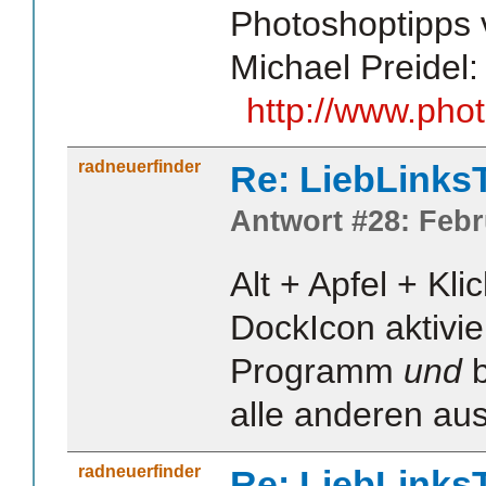
Photoshoptipps v
Michael Preidel:
http://www.pho
radneuerfinder
Re: LiebLinks
Antwort #28: Febr
Alt + Apfel + Kli
DockIcon aktivie
Programm
und
b
alle anderen aus
radneuerfinder
Re: LiebLinks