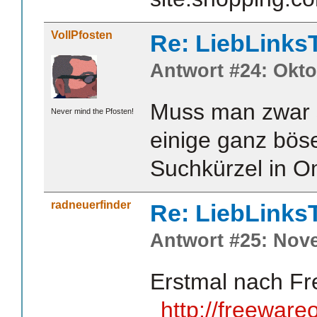
VollPfosten
Re: LiebLinks
Antwort #24: Okto
Muss man zwar s
Never mind the Pfosten!
einige ganz bös
Suchkürzel in O
radneuerfinder
Re: LiebLinks
Antwort #25: Nove
Erstmal nach Fr
http://freewar