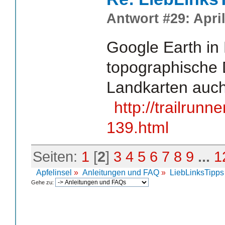
Antwort #29: April
Google Earth in 
topographische D
Landkarten auch 
http://trailru
139.html
Seiten:
1
[
2
]
3
4
5
6
7
8
9
...
1
Apfelinsel
»
Anleitungen und FAQ
»
LiebLinksTipps
Gehe zu: