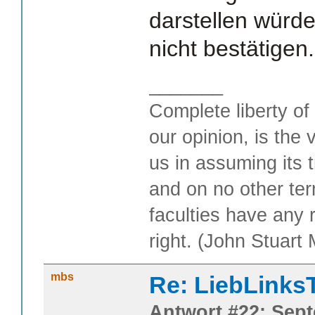
darstellen würde
nicht bestätigen.
_______
Complete liberty of
our opinion, is the 
us in assuming its t
and on no other te
faculties have any 
right. (John Stuart M
mbs
Re: LiebLinks
Antwort #22: Sept