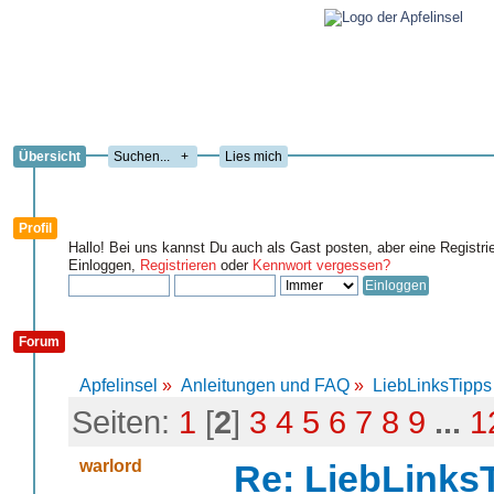
Übersicht
+
Lies mich
Profil
Hallo! Bei uns kannst Du auch als Gast posten, aber eine Registri
Einloggen,
Registrieren
oder
Kennwort vergessen?
Forum
Apfelinsel
»
Anleitungen und FAQ
»
LiebLinksTipps
Seiten:
1
[
2
]
3
4
5
6
7
8
9
...
1
warlord
Re: LiebLinks