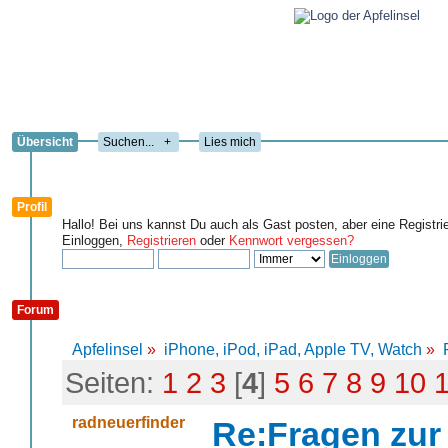
Übersicht
+
Lies mich
Profil
Hallo! Bei uns kannst Du auch als Gast posten, aber eine Registri
Einloggen,
Registrieren
oder
Kennwort vergessen?
Forum
Apfelinsel
»
iPhone, iPod, iPad, Apple TV, Watch
»
Seiten:
1
2
3
[
4
]
5
6
7
8
9
10
radneuerfinder
Re:Fragen zur