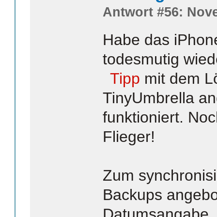
Antwort #56: Nove
Habe das iPhone
todesmutig wiede
Tipp
mit dem Lö
TinyUmbrella an
funktioniert. No
Flieger!
Zum synchronisi
Backups angebot
Datumsangabe, 