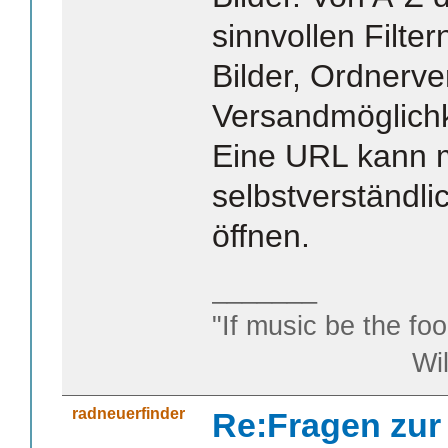
sinnvollen Filter
Bilder, Ordnerve
Versandmöglichk
Eine URL kann
selbstverständli
öffnen.
_______
"If music be the foo
William S
radneuerfinder
Re:Fragen zur