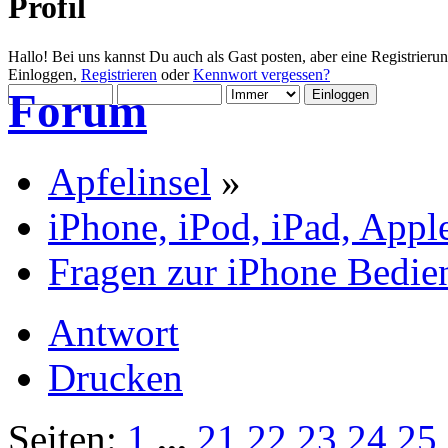
Profil
Hallo! Bei uns kannst Du auch als Gast posten, aber eine Registrieru
Einloggen,
Registrieren
oder
Kennwort vergessen?
Forum
Apfelinsel
»
iPhone, iPod, iPad, Appl
Fragen zur iPhone Bedi
Antwort
Drucken
Seiten:
1
...
21
22
23
24
25