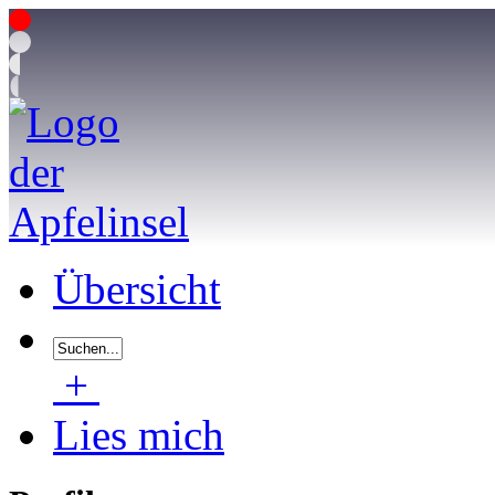
Übersicht
+
Lies mich