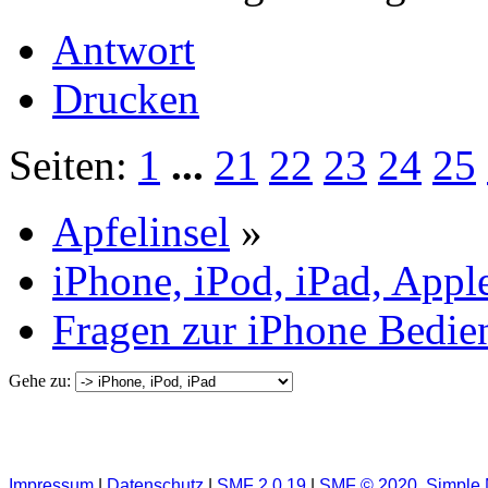
Antwort
Drucken
Seiten:
1
...
21
22
23
24
25
Apfelinsel
»
iPhone, iPod, iPad, Appl
Fragen zur iPhone Bedi
Gehe zu:
Impressum
|
Datenschutz
|
SMF 2.0.19
|
SMF © 2020
,
Simple