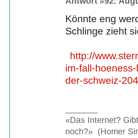
Antwort #92: Augu
Könnte eng werd
Schlinge zieht s
http://www.ste
im-fall-hoeness-
der-schweiz-20
_______
«Das Internet? Gib
noch?» (Homer Si