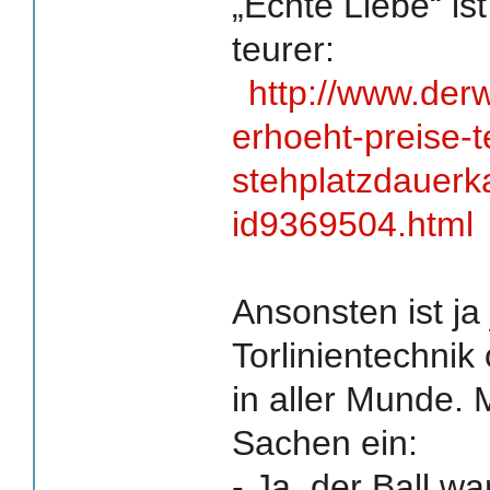
„Echte Liebe“ is
teurer:
http://www.derw
erhoeht-preise-t
stehplatzdauerka
id9369504.html
Ansonsten ist ja 
Torlinientechnik
in aller Munde. M
Sachen ein:
- Ja, der Ball wa