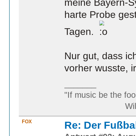
meine Bayern-Sy
harte Probe gest
Tagen.
Nur gut, dass ic
vorher wusste, i
_______
"If music be the foo
William S
FOX
Re: Der Fußba