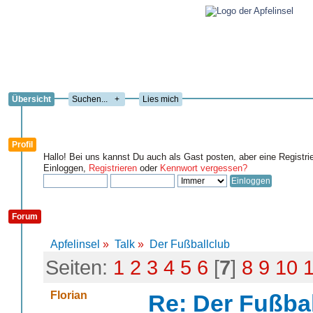
Übersicht
+
Lies mich
Profil
Hallo! Bei uns kannst Du auch als Gast posten, aber eine Registri
Einloggen,
Registrieren
oder
Kennwort vergessen?
Forum
Apfelinsel
»
Talk
»
Der Fußballclub
Seiten:
1
2
3
4
5
6
[
7
]
8
9
10
Florian
Re: Der Fußba