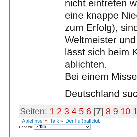
nicht eintreten 
eine knappe Nie
zum Erfolg), sind
Weltmeister und
lässt sich beim
ablichten.
Bei einem Misser
Deutschland suc
Seiten:
1
2
3
4
5
6
[
7
]
8
9
10
Apfelinsel
»
Talk
»
Der Fußballclub
Gehe zu: