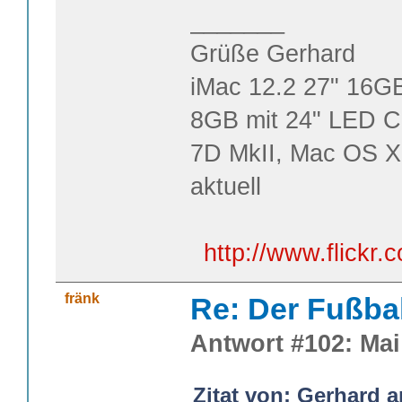
_______
Grüße Gerhard
iMac 12.2 27" 16G
8GB mit 24" LED C
7D MkII, Mac OS X
aktuell
http://www.flick
fränk
Re: Der Fußba
Antwort #102: Mai 
Zitat von: Gerhard a