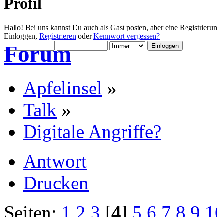
Profil
Hallo! Bei uns kannst Du auch als Gast posten, aber eine Registrieru
Einloggen,
Registrieren
oder
Kennwort vergessen?
Forum
Apfelinsel
»
Talk
»
Digitale Angriffe?
Antwort
Drucken
Seiten:
1
2
3
[
4
]
5
6
7
8
9
1