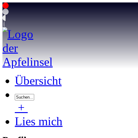
Übersicht
+
Lies mich