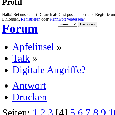
Profil
Hallo! Bei uns kannst Du auch als Gast posten, aber eine Registrieru
Einloggen,
Registrieren
oder
Kennwort vergessen?
Forum
Apfelinsel
»
Talk
»
Digitale Angriffe?
Antwort
Drucken
Seiten:
1
2
3
[
4
]
5
6
7
8
9
1