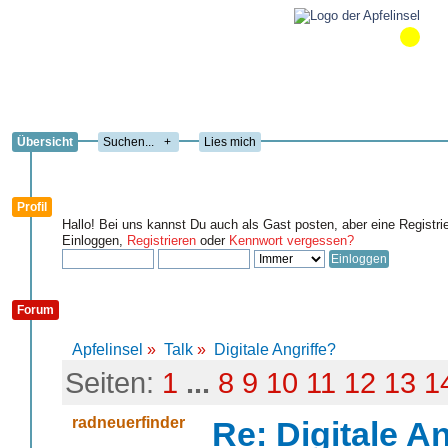
Übersicht
+
Lies mich
Profil
Hallo! Bei uns kannst Du auch als Gast posten, aber eine Registri
Einloggen,
Registrieren
oder
Kennwort vergessen?
Forum
Apfelinsel
»
Talk
»
Digitale Angriffe?
Seiten:
1
...
8
9
10
11
12
13
1
radneuerfinder
Re: Digitale An