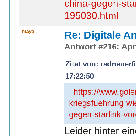
china-gegen-sta
195030.html
maya
Re: Digitale An
Antwort #216: Apri
Zitat von: radneuerf
17:22:50
https://www.gole
kriegsfuehrung-wi
gegen-starlink-v
Leider hinter ei