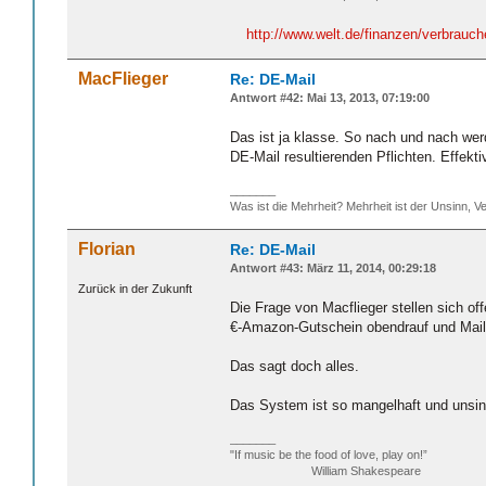
http://www.welt.de/finanzen/verbrauch
MacFlieger
Re: DE-Mail
Antwort #42: Mai 13, 2013, 07:19:00
Das ist ja klasse. So nach und nach wer
DE-Mail resultierenden Pflichten. Effekt
_______
Was ist die Mehrheit? Mehrheit ist der Unsinn, Ve
Florian
Re: DE-Mail
Antwort #43: März 11, 2014, 00:29:18
Zurück in der Zukunft
Die Frage von Macflieger stellen sich of
€-Amazon-Gutschein obendrauf und Mail
Das sagt doch alles.
Das System ist so mangelhaft und unsinni
_______
"If music be the food of love, play on!”
William Shakespeare