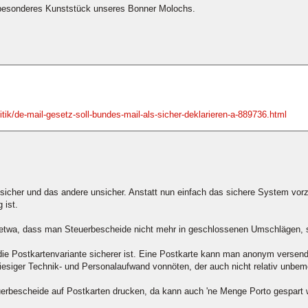
n besonderes Kunststück unseres Bonner Molochs.
itik/de-mail-gesetz-soll-bundes-mail-als-sicher-deklarieren-a-889736.html
sicher und das andere unsicher. Anstatt nun einfach das sichere System vorzu
 ist.
n etwa, dass man Steuerbescheide nicht mehr in geschlossenen Umschlägen, 
a die Postkartenvariante sicherer ist. Eine Postkarte kann man anonym verse
 riesiger Technik- und Personalaufwand vonnöten, der auch nicht relativ unbe
teuerbescheide auf Postkarten drucken, da kann auch 'ne Menge Porto gespart