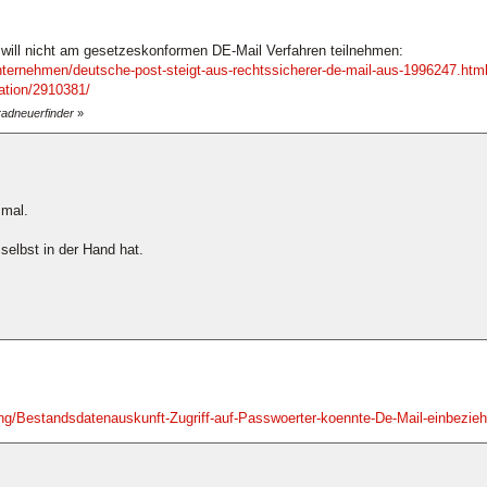
 will nicht am gesetzeskonformen DE-Mail Verfahren teilnehmen:
unternehmen/deutsche-post-steigt-aus-rechtssicherer-de-mail-aus-1996247.htm
ation/2910381/
radneuerfinder
»
 mal.
selbst in der Hand hat.
ng/Bestandsdatenauskunft-Zugriff-auf-Passwoerter-koennte-De-Mail-einbezie