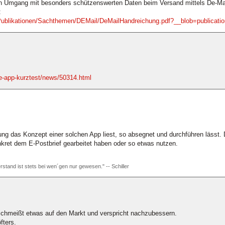
 Umgang mit besonders schützenswerten Daten beim Versand mittels De-Mai
:
Publikationen/Sachthemen/DEMail/DeMailHandreichung.pdf?__blob=publicatio
one-app-kurztest/news/50314.html
lung das Konzept einer solchen App liest, so absegnet und durchführen lässt.
nkret dem E-Postbrief gearbeitet haben oder so etwas nutzen.
rstand ist stets bei wen´gen nur gewesen." -- Schiller
n schmeißt etwas auf den Markt und verspricht nachzubessern.
fters.