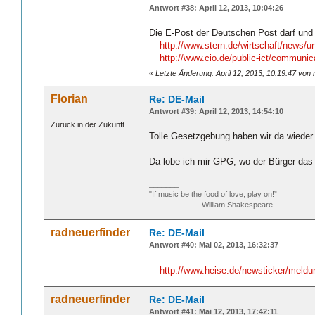
Antwort #38: April 12, 2013, 10:04:26
Die E-Post der Deutschen Post darf und
http://www.stern.de/wirtschaft/news/
http://www.cio.de/public-ict/communic
«
Letzte Änderung: April 12, 2013, 10:19:47 von 
Florian
Re: DE-Mail
Antwort #39: April 12, 2013, 14:54:10
Zurück in der Zukunft
Tolle Gesetzgebung haben wir da wieder
Da lobe ich mir GPG, wo der Bürger das 
_______
"If music be the food of love, play on!”
William Shakespeare
radneuerfinder
Re: DE-Mail
Antwort #40: Mai 02, 2013, 16:32:37
http://www.heise.de/newsticker/meldu
radneuerfinder
Re: DE-Mail
Antwort #41: Mai 12, 2013, 17:42:11