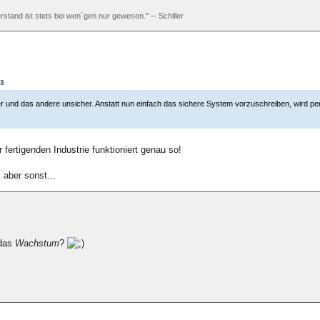
rstand ist stets bei wen´gen nur gewesen." -- Schiller
53
er und das andere unsicher. Anstatt nun einfach das sichere System vorzuschreiben, wird pe
 fertigenden Industrie funktioniert genau so!
 aber sonst...
 das
Wachstum
?