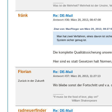
_______
Was ist die Mehrheit? Mehrheit ist der Unsinn, Ve
fränk
Re: DE-Mail
Antwort #36: März 20, 2013, 08:47:08
Zitat von: MacFlieger am März 20, 2013, 08:27:
Man hat zwei Verfahren, eines davon ist sich
System sicher genug ist.
Die komplette Qualitätssicherung unserer
Hier sind es statt Gesetzen halt Normen,
Florian
Re: DE-Mail
Antwort #37: März 20, 2013, 11:27:13
Zurück in der Zukunft
Wo bliebe sonst der Fortschritt und v.a.
_______
"If music be the food of love, play on!”
William Shakespeare
radneuerfinder
Re: DE-Mail