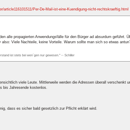
er/article116101511/Per-De-Mail-ist-eine-Kuendigung-nicht-rechtskraeftig.html
den alle propagierten Anwendungsfälle für den Bürger ad absurdum geführt. Üb
iv also: Viele Nachteile, keine Vorteile. Warum sollte man sich so etwas antun
rstand ist stets bei wen´gen nur gewesen." -- Schiller
fensichtlich viele Leute. Mittlerweile werden die Adressen überall verschenkt 
s bis Jahresende kostenlos.
g, dass es sicher bald gesetzlich zur Pflicht erklärt wird.