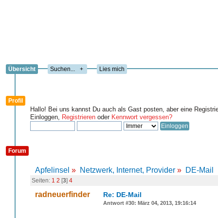
Übersicht
+
Lies mich
Profil
Hallo! Bei uns kannst Du auch als Gast posten, aber eine Registri
Einloggen,
Registrieren
oder
Kennwort vergessen?
Forum
Apfelinsel
»
Netzwerk, Internet, Provider
»
DE-Mail
Seiten:
1
2
[
3
]
4
radneuerfinder
Re: DE-Mail
Antwort #30: März 04, 2013, 19:16:14