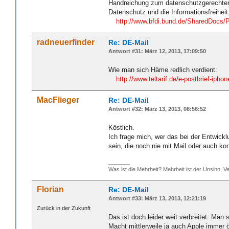
Handreichung zum datenschutzgerechten
Datenschutz und die Informationsfreiheit
http://www.bfdi.bund.de/SharedDocs/
radneuerfinder
Re: DE-Mail
Antwort #31: März 12, 2013, 17:09:50
Wie man sich Häme redlich verdient:
http://www.teltarif.de/e-postbrief-iph
MacFlieger
Re: DE-Mail
Antwort #32: März 13, 2013, 08:56:52
Köstlich.
Ich frage mich, wer das bei der Entwick
sein, die noch nie mit Mail oder auch ko
_______
Was ist die Mehrheit? Mehrheit ist der Unsinn, Ve
Florian
Re: DE-Mail
Antwort #33: März 13, 2013, 12:21:19
Zurück in der Zukunft
Das ist doch leider weit verbreitet. Ma
Macht mittlerweile ja auch Apple immer ö