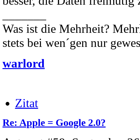
besser, die Daten freimütig
_______
Was ist die Mehrheit? Mehrh
stets bei wen´gen nur gewese
warlord
Zitat
Re: Apple = Google 2.0?