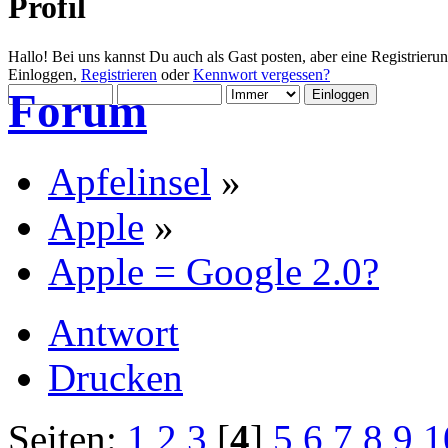
Profil
Hallo! Bei uns kannst Du auch als Gast posten, aber eine Registrieru
Einloggen,
Registrieren
oder
Kennwort vergessen?
Forum
Apfelinsel
»
Apple
»
Apple = Google 2.0?
Antwort
Drucken
Seiten:
1
2
3
[
4
]
5
6
7
8
9
1