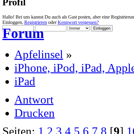
Profil
Hallo! Bei uns kannst Du auch als Gast posten, aber eine Registrieru
Einloggen,
Registrieren
oder
Kennwort vergessen?
Forum
Apfelinsel
»
iPhone, iPod, iPad, Appl
iPad
Antwort
Drucken
Seiten:
1
2
3
4
5
6
7
8
[
9
]
1