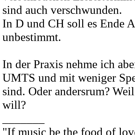
sind auch verschwunden.
In D und CH soll es Ende Ap
unbestimmt.
In der Praxis nehme ich abe
UMTS und mit weniger Spe
sind. Oder andersrum? We
will?
_______
"If music be the food of lov