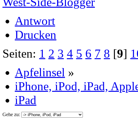
West-Side-Blogger
Antwort
Drucken
Seiten:
1
2
3
4
5
6
7
8
[
9
]
1
Apfelinsel
»
iPhone, iPod, iPad, Appl
iPad
Gehe zu: