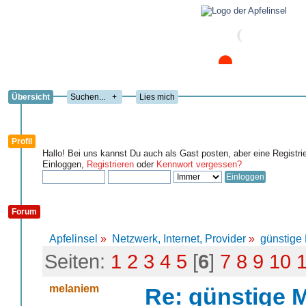
Übersicht
+
Lies mich
Profil
Hallo! Bei uns kannst Du auch als Gast posten, aber eine Registri
Einloggen,
Registrieren
oder
Kennwort vergessen?
Forum
Apfelinsel
»
Netzwerk, Internet, Provider
»
günstige 
Seiten:
1
2
3
4
5
[
6
]
7
8
9
10
melaniem
Re: günstige M