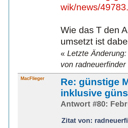
wik/news/49783
Wie das T den A
umsetzt ist dabe
«
Letzte Änderung:
von radneuerfinder
MacFlieger
Re: günstige M
inklusive güns
Antwort #80: Febr
Zitat von: radneuerf