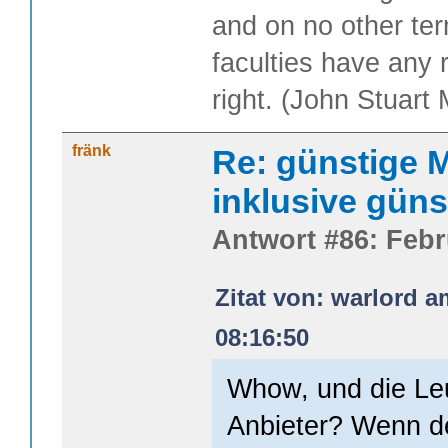
and on no other te
faculties have any 
right. (John Stuart M
fränk
Re: günstige M
inklusive güns
Antwort #86: Febr
Zitat von: warlord a
08:16:50
Whow, und die Leu
Anbieter? Wenn de