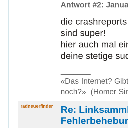
Antwort #2: Janua
die crashreport
sind super!
hier auch mal e
deine stetige su
_______
«Das Internet? Gib
noch?» (Homer Si
radneuerfinder
Re: Linksamm
Fehlerbehebu