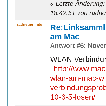
«
Letzte Änderung:
18:42:51 von radne
radneuerfinder
Re:Linksamml
am Mac
Antwort #6: Novem
WLAN Verbindun
http://www.mac
wlan-am-mac-wif
verbindungspro
10-6-5-losen/