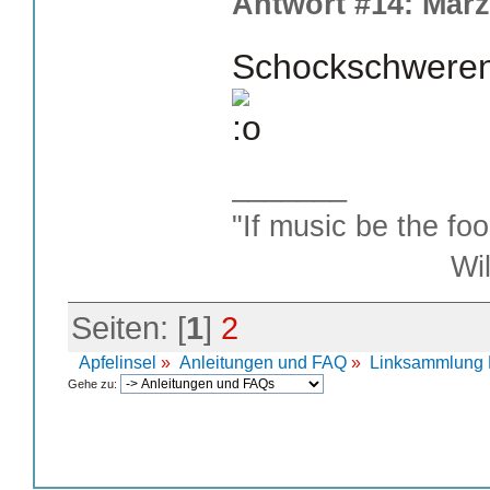
Antwort #14: März
Schockschwerenot.
_______
"If music be the foo
William S
Seiten: [
1
]
2
Apfelinsel
»
Anleitungen und FAQ
»
Linksammlung 
Gehe zu: