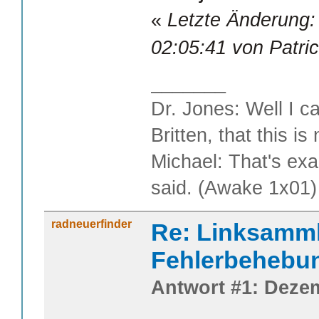
«
Letzte Änderung:
02:05:41 von Patri
_______
Dr. Jones: Well I c
Britten, that this i
Michael: That's exa
said. (Awake 1x01)
radneuerfinder
Re: Linksamm
Fehlerbehebu
Antwort #1: Dezem