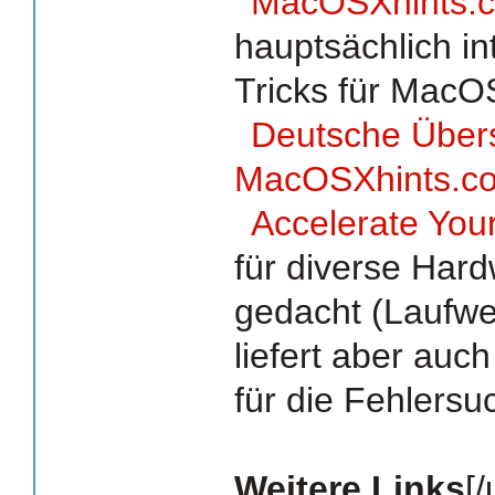
MacOSXhints.c
hauptsächlich in
Tricks für MacO
Deutsche Über
MacOSXhints.c
Accelerate You
für diverse Har
gedacht (Laufwer
liefert aber auch
für die Fehlersu
Weitere Links
[/