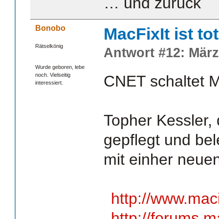
… und zurück
Bonobo
MacFixIt ist to
Rätselkönig
Antwort #12: März
Wurde geboren, lebe
noch. Vielseitig
CNET schaltet M
interessiert.
Topher Kessler, 
gepflegt und bel
mit einher neue
http://www.ma
http://forums.