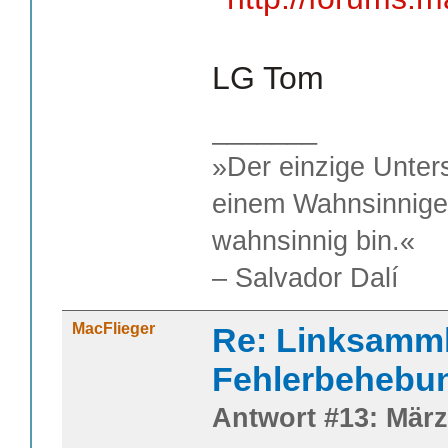
LG Tom
_______
»Der einzige Unter
einem Wahnsinnigen
wahnsinnig bin.«
– Salvador Dalí
MacFlieger
Re: Linksamm
Fehlerbehebu
Antwort #13: März