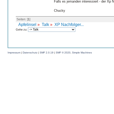
Falls es jemanden interessiert - der Xp 
Chucky
Seiten: [
1
]
Apfelinsel
»
Talk
»
XP Nachfolger...
Gehe zu:
Impressum
|
Datenschutz
|
SMF 2.0.19
|
SMF © 2020
,
Simple Machines