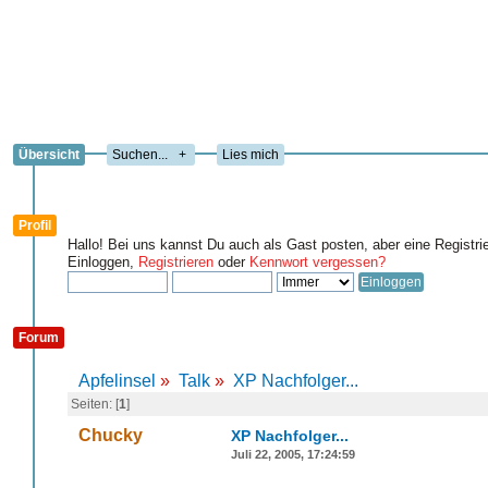
Übersicht
+
Lies mich
Profil
Hallo! Bei uns kannst Du auch als Gast posten, aber eine Registri
Einloggen,
Registrieren
oder
Kennwort vergessen?
Forum
Apfelinsel
»
Talk
»
XP Nachfolger...
Seiten: [
1
]
Chucky
XP Nachfolger...
Juli 22, 2005, 17:24:59