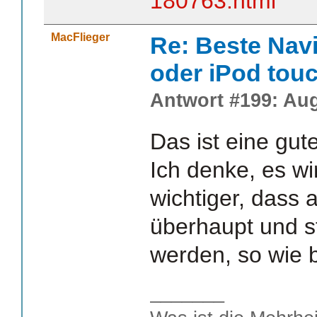
180763.html
MacFlieger
Re: Beste Nav
oder iPod tou
Antwort #199: Aug
Das ist eine gut
Ich denke, es wi
wichtiger, dass
überhaupt und st
werden, so wie 
_______