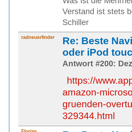
Was ist die Mehrhei
Verstand ist stets 
Schiller
radneuerfinder
Re: Beste Nav
oder iPod tou
Antwort #200: Dez
https://www.ap
amazon-microso
gruenden-overtu
329344.html
Florian