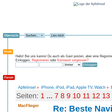
Übersicht
+
Lies mich
Profil
Hallo! Bei uns kannst Du auch als Gast posten, aber eine Registri
Einloggen,
Registrieren
oder
Kennwort vergessen?
Forum
Apfelinsel
»
iPhone, iPod, iPad, Apple TV, Watch
»
Seiten:
1
...
7
8
9
10
11
12
13
MacFlieger
Re: Beste Nav