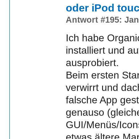
oder iPod tou
Antwort #195: Jan
Ich habe Organi
installiert und a
ausprobiert.
Beim ersten Star
verwirrt und dach
falsche App gesta
genauso (gleich
GUI/Menüs/Icons
etwas ältere Ma