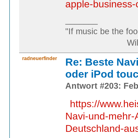
apple-business-
_______
"If music be the foo
William S
radneuerfinder
Re: Beste Nav
oder iPod tou
Antwort #203: Feb
https://www.he
Navi-und-mehr-A
Deutschland-au