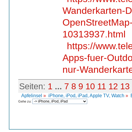
Wanderkarten-D
OpenStreetMap-
10313937.html
https://www.te
Apps-fuer-Outdo
nur-Wanderkart
Seiten:
1
...
7
8
9
10
11
12
13
Apfelinsel
»
iPhone, iPod, iPad, Apple TV, Watch
»
Gehe zu: