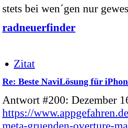
stets bei wen´gen nur gewese
radneuerfinder
Zitat
Re: Beste NaviLösung für iPhon
Antwort #200: Dezember 16
https://www.appgefahren.d
meta-gruenden-overture-ma