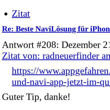
Zitat
Re: Beste NaviLösung für iPhon
Antwort #208: Dezember 21
Zitat von: radneuerfinder 
https://www.appgefahren.
und-navi-app-jetzt-im-q
Guter Tip, danke!
_______