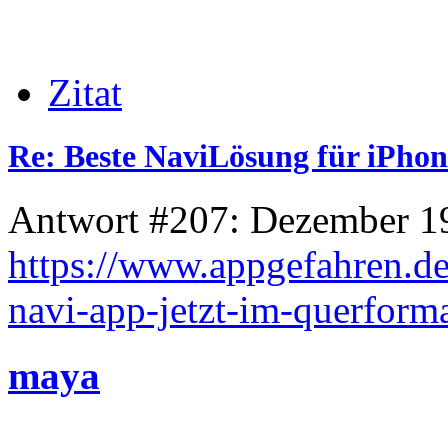
Zitat
Re: Beste NaviLösung für iPhon
Antwort #207: Dezember 19
https://www.appgefahren.de
navi-app-jetzt-im-querform
maya