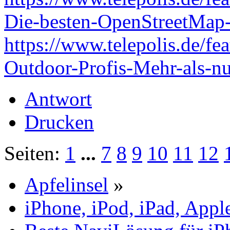
Die-besten-OpenStreetMap
https://www.telepolis.de/f
Outdoor-Profis-Mehr-als-n
Antwort
Drucken
Seiten:
1
...
7
8
9
10
11
12
Apfelinsel
»
iPhone, iPod, iPad, Appl