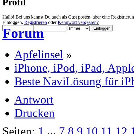
Profil
Hallo! Bei uns kannst Du auch als Gast posten, aber eine Registrieru
Einloggen,
Registrieren
oder
Kennwort vergessen?
Forum
Apfelinsel
»
iPhone, iPod, iPad, Appl
Beste NaviLösung für iP
Antwort
Drucken
Seiten:
1
...
7
8
9
10
11
12