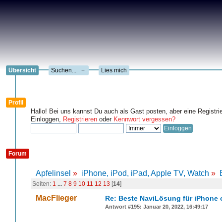
Übersicht
+
Lies mich
Profil
Hallo! Bei uns kannst Du auch als Gast posten, aber eine Registri
Einloggen,
Registrieren
oder
Kennwort vergessen?
Forum
Apfelinsel
»
iPhone, iPod, iPad, Apple TV, Watch
»
Seiten:
1
...
7
8
9
10
11
12
13
[
14
]
MacFlieger
Re: Beste NaviLösung für iPhone 
Antwort #195: Januar 20, 2022, 16:49:17