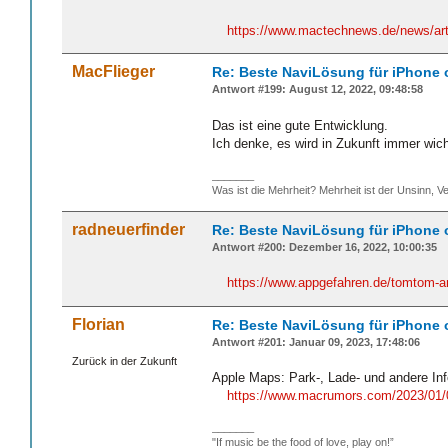
https://www.mactechnews.de/news/arti
MacFlieger
Re: Beste NaviLösung für iPhone 
Antwort #199: August 12, 2022, 09:48:58
Das ist eine gute Entwicklung.
Ich denke, es wird in Zukunft immer wic
_______
Was ist die Mehrheit? Mehrheit ist der Unsinn, Ve
radneuerfinder
Re: Beste NaviLösung für iPhone 
Antwort #200: Dezember 16, 2022, 10:00:35
https://www.appgefahren.de/tomtom-a
Florian
Re: Beste NaviLösung für iPhone 
Antwort #201: Januar 09, 2023, 17:48:06
Zurück in der Zukunft
Apple Maps: Park-, Lade- und andere Inf
https://www.macrumors.com/2023/01/0
_______
"If music be the food of love, play on!”