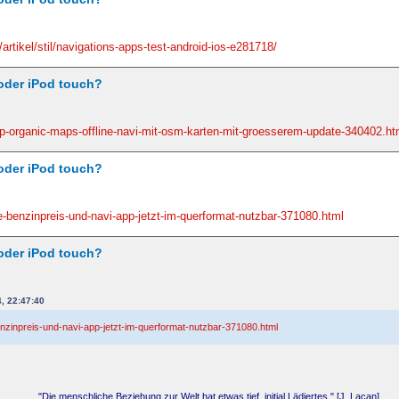
rtikel/stil/navigations-apps-test-android-ios-e281718/
oder iPod touch?
p-organic-maps-offline-navi-mit-osm-karten-mit-groesserem-update-340402.ht
oder iPod touch?
-benzinpreis-und-navi-app-jetzt-im-querformat-nutzbar-371080.html
oder iPod touch?
, 22:47:40
nzinpreis-und-navi-app-jetzt-im-querformat-nutzbar-371080.html
"Die menschliche Beziehung zur Welt hat etwas tief, initial Lädiertes." [J. Lacan]