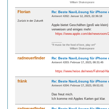
William Shakespeare
Florian
Re: Beste NaviLösung für iPhone 
Antwort #202: Januar 12, 2023, 22:36:18
Zurück in der Zukunft
Apple bietet Geschäften (groß wie klein)
verweisen und einiges mehr:
https://www.apple.com/de/newsroom/2
_______
"If music be the food of love, play on!”
William Shakespeare
radneuerfinder
Re: Beste NaviLösung für iPhone 
Antwort #203: Februar 17, 2023, 08:31:45
https://www.heise.de/news/Fahrrad-N
fränk
Re: Beste NaviLösung für iPhone 
Antwort #204: Februar 17, 2023, 09:51:01
Das freut mich.
Ich komme mit Apples Karten gut klar.
radneuerfinder
Re: Beste NaviLösung für iPhone 