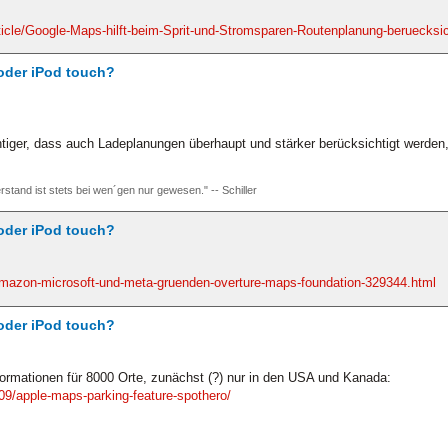
cle/Google-Maps-hilft-beim-Sprit-und-Stromsparen-Routenplanung-beruecksich
oder iPod touch?
htiger, dass auch Ladeplanungen überhaupt und stärker berücksichtigt werde
rstand ist stets bei wen´gen nur gewesen." -- Schiller
oder iPod touch?
mazon-microsoft-und-meta-gruenden-overture-maps-foundation-329344.html
oder iPod touch?
ormationen für 8000 Orte, zunächst (?) nur in den USA und Kanada:
9/apple-maps-parking-feature-spothero/