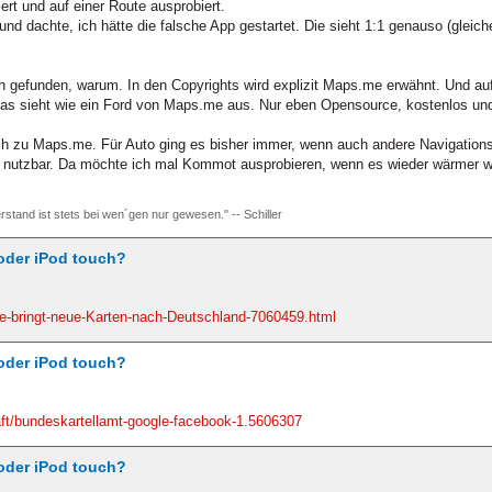
ert und auf einer Route ausprobiert.
 und dachte, ich hätte die falsche App gestartet. Die sieht 1:1 genauso (gle
 gefunden, warum. In den Copyrights wird explizit Maps.me erwähnt. Und auf 
s sieht wie ein Ford von Maps.me aus. Nur eben Opensource, kostenlos und
sch zu Maps.me. Für Auto ging es bisher immer, wenn auch andere Navigation
t nutzbar. Da möchte ich mal Kommot ausprobieren, wenn es wieder wärmer w
rstand ist stets bei wen´gen nur gewesen." -- Schiller
oder iPod touch?
e-bringt-neue-Karten-nach-Deutschland-7060459.html
oder iPod touch?
ft/bundeskartellamt-google-facebook-1.5606307
oder iPod touch?