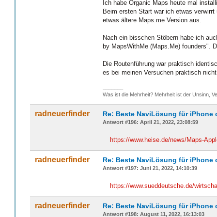
Ich habe Organic Maps heute mal installi
Beim ersten Start war ich etwas verwirrt
etwas ältere Maps.me Version aus.
Nach ein bisschen Stöbern habe ich auch
by MapsWithMe (Maps.Me) founders". Da
Die Routenführung war praktisch identi
es bei meinen Versuchen praktisch nich
_______
Was ist die Mehrheit? Mehrheit ist der Unsinn, Ve
radneuerfinder
Re: Beste NaviLösung für iPhone 
Antwort #196: April 21, 2022, 23:08:59
https://www.heise.de/news/Maps-Appl
radneuerfinder
Re: Beste NaviLösung für iPhone 
Antwort #197: Juni 21, 2022, 14:10:39
https://www.sueddeutsche.de/wirtscha
radneuerfinder
Re: Beste NaviLösung für iPhone 
Antwort #198: August 11, 2022, 16:13:03