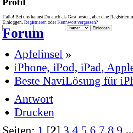
Profil
Hallo! Bei uns kannst Du auch als Gast posten, aber eine Registrieru
Einloggen,
Registrieren
oder
Kennwort vergessen?
Forum
Apfelinsel
»
iPhone, iPod, iPad, Appl
Beste NaviLösung für iP
Antwort
Drucken
Seiten:
1
[
2
]
3
4
5
6
7
8
9
.