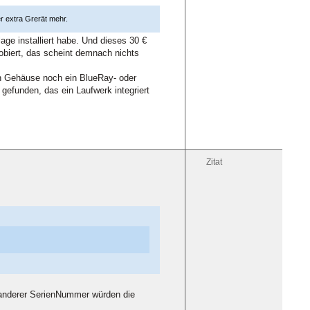
r extra Grerät mehr.
ge installiert habe. Und dieses 30 €
biert, das scheint demnach nichts
nen Gehäuse noch ein BlueRay- oder
 gefunden, das ein Laufwerk integriert
Zitat
t anderer SerienNummer würden die