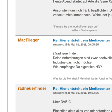
Heute Abend startet auf Arte die Serie 
Ansonsten kann ich fränk beipflichten. Di
verlockt mich immer noch. Wobei der ja sc
_______
"If music be the food of love, play on!”
William Shakespeare
MacFlieger
Re: Hier entsteht ein Mediacenter
Antwort #53: Mai 01, 2011, 09:05:25
@radneuerfinder:
Deine Anforderungen sind zwar nachvollz
Industrie das nicht möchte.
Wie empfängst Du eigentlich HD?
_______
Was ist die Mehrheit? Mehrheit ist der Unsinn, Ve
radneuerfinder
Re: Hier entsteht ein Mediacenter
Antwort #54: Mai 01, 2011, 10:53:26
Über DVB-C.
Eigentlich gibts alles von mir gefordert