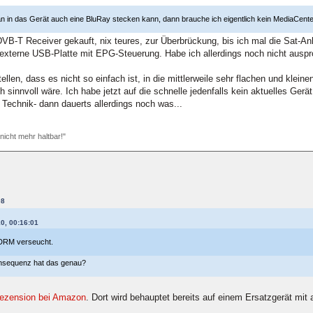
 in das Gerät auch eine BluRay stecken kann, dann brauche ich eigentlich kein MediaCente
B-T Receiver gekauft, nix teures, zur Überbrückung, bis ich mal die Sat-Anla
xterne USB-Platte mit EPG-Steuerung. Habe ich allerdings noch nicht auspro
len, dass es nicht so einfach ist, in die mittlerweile sehr flachen und klei
sinnvoll wäre. Ich habe jetzt auf die schnelle jedenfalls kein aktuelles Gerät
D Technik- dann dauerts allerdings noch was...
 nicht mehr haltbar!"
08
10, 00:16:01
e DRM verseucht.
nsequenz hat das genau?
Rezension bei Amazon
. Dort wird behauptet bereits auf einem Ersatzgerät mi