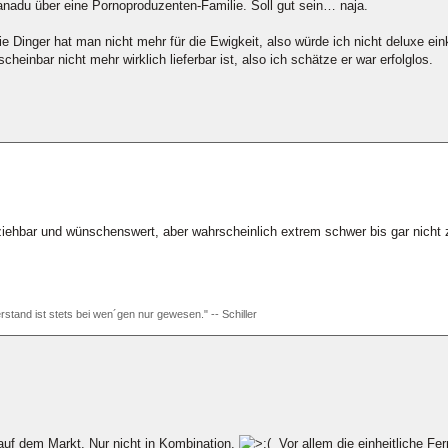
Xanadu über eine Pornoproduzenten-Familie. Soll gut sein… naja.
e Dinger hat man nicht mehr für die Ewigkeit, also würde ich nicht deluxe ein
heinbar nicht mehr wirklich lieferbar ist, also ich schätze er war erfolglos.
iehbar und wünschenswert, aber wahrscheinlich extrem schwer bis gar nicht z
rstand ist stets bei wen´gen nur gewesen." -- Schiller
e auf dem Markt. Nur nicht in Kombination.
Vor allem die einheitliche Fer