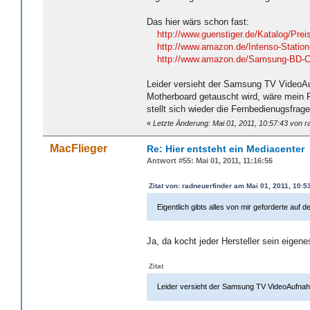
Das hier wärs schon fast:
http://www.guenstiger.de/Katalog/
http://www.amazon.de/Intenso-Statio
http://www.amazon.de/Samsung-BD-C
Leider versieht der Samsung TV VideoA
Motherboard getauscht wird, wäre mein Fi
stellt sich wieder die Fernbedienugsfrage
«
Letzte Änderung: Mai 01, 2011, 10:57:43 von r
MacFlieger
Re: Hier entsteht ein Mediacenter
Antwort #55: Mai 01, 2011, 11:16:56
Zitat von: radneuerfinder am Mai 01, 2011, 10:5
Eigentlich gibts alles von mir geforderte auf 
Ja, da kocht jeder Hersteller sein eigen
Zitat
Leider versieht der Samsung TV VideoAufnah