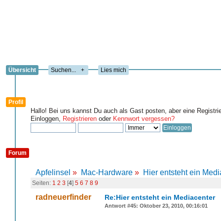
Übersicht
+
Lies mich
Profil
Hallo! Bei uns kannst Du auch als Gast posten, aber eine Registri
Einloggen,
Registrieren
oder
Kennwort vergessen?
Forum
Apfelinsel
»
Mac-Hardware
»
Hier entsteht ein Medi
Seiten:
1
2
3
[
4
]
5
6
7
8
9
radneuerfinder
Re:Hier entsteht ein Mediacenter
Antwort #45: Oktober 23, 2010, 00:16:01