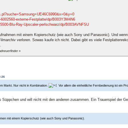
Preis.pl?suche=Samsung+UE46C6990&x=0&y=0
n-6002560-externe-Festplatte/dp/B003Y3M4N6
5500-Blu-Ray-Upscaler-perlschwarz/dp/B003AVNFSU
ufnahmen mit einem Kopierschutz (wie auch Sony und Panasonic). Und wenn 
lmarchiv verloren. Sowas kaufe ich nicht. Dabei gibt es viele Festplattenrek
.
adneuerfinder
»
3:26
dem Markt. Nur nicht in Kombination.
Vor allem die einheitliche Fernbedienung ist ein Pr
es Süppchen und will nicht mit den anderen zusammen. Ein Trauerspiel der Ger
men mit einem Kopierschutz (wie auch Sony und Panasonic).