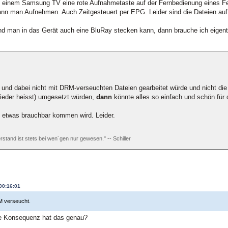
ei einem Samsung TV eine rote Aufnahmetaste auf der Fernbedienung eines 
ann man Aufnehmen. Auch Zeitgesteuert per EPG. Leider sind die Dateien auf
d man in das Gerät auch eine BluRay stecken kann, dann brauche ich eigentl
und dabei nicht mit DRM-verseuchten Dateien gearbeitet würde und nicht die
 wieder heisst) umgesetzt würden,
dann
könnte alles so einfach und schön für 
o etwas brauchbar kommen wird. Leider.
rstand ist stets bei wen´gen nur gewesen." -- Schiller
 00:16:01
RM verseucht.
e Konsequenz hat das genau?