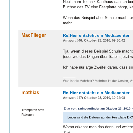
Neulich im Technik Kaufhaus sah ich b
Buchse des TV eine Festplatte hängt, k
Wenn das Beispiel aber Schule macht un
mehr.
MacFlieger
Re:Hier entsteht ein Mediacenter
Antwort #46: Oktober 23, 2010, 09:30:42
Tja,
wenn
dieses Beispiel Schule macht 
(oder wie das Dingen über Satellit jetzt
Ich habe nur arge Zweifel daran, dass s
_______
Was ist die Mehrheit? Mehrheit ist der Unsinn, Ve
mathias
Re:Hier entsteht ein Mediacenter
Antwort #47: Oktober 23, 2010, 10:24:08
Zitat von: radneuerfinder am Oktober 23, 2010,
Trompeten statt
Raketen!
Leider sind die Dateien auf der Festplatte D
Woran erkennt man das denn und welch
Zitat