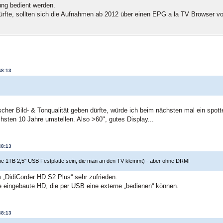
nung bedient werden.
ürfte, sollten sich die Aufnahmen ab 2012 über einen EPG a la TV Browser 
48:13
)
scher Bild- & Tonqualität geben dürfte, würde ich beim nächsten mal ein spot
chsten 10 Jahre umstellen. Also >60", gutes Display...
48:13
ine 1TB 2,5" USB Festplatte sein, die man an den TV klemmt) - aber ohne DRM!
 „DidiCorder HD S2 Plus“ sehr zufrieden.
e eingebaute HD, die per USB eine externe „bedienen“ können.
48:13