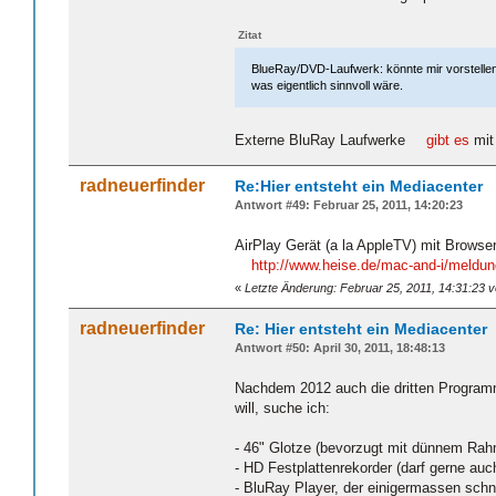
Zitat
BlueRay/DVD-Laufwerk: könnte mir vorstellen,
was eigentlich sinnvoll wäre.
Externe BluRay Laufwerke
gibt es
mit
radneuerfinder
Re:Hier entsteht ein Mediacenter
Antwort #49: Februar 25, 2011, 14:20:23
AirPlay Gerät (a la AppleTV) mit Browser
http://www.heise.de/mac-and-i/meldun
«
Letzte Änderung: Februar 25, 2011, 14:31:23 v
radneuerfinder
Re: Hier entsteht ein Mediacenter
Antwort #50: April 30, 2011, 18:48:13
Nachdem 2012 auch die dritten Programme
will, suche ich:
- 46" Glotze (bevorzugt mit dünnem Ra
- HD Festplattenrekorder (darf gerne au
- BluRay Player, der einigermassen schnel