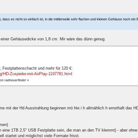
 dass es nicht so einfach ist, in die mittlerweile sehr flachen und kleinen Gehäuse noch e
 einer Gehäusedicke von 1,8 cm. Mir wäre das dünn genug.
, Festplattenschacht und mehr für 120 €:
g/HD-Zuspieler-mit-AirPlay-1197781.html
on radneuerfinder
»
 mit der Hd Ausstrahlung beginnen mö hte i h allmählich h ernsthaft das HD 
hmen)
ch eine 1TB 2,5" USB Festplatte sein, die man an den TV klemmt) - aber ohn
l startet und möglichst viele Formate frisst.