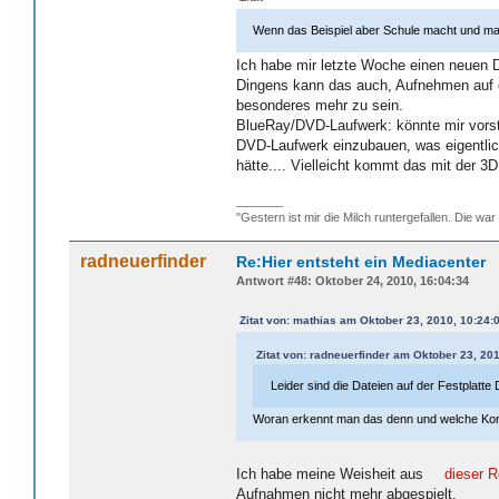
Wenn das Beispiel aber Schule macht und man
Ich habe mir letzte Woche einen neuen DV
Dingens kann das auch, Aufnehmen auf e
besonderes mehr zu sein.
BlueRay/DVD-Laufwerk: könnte mir vorstel
DVD-Laufwerk einzubauen, was eigentlich 
hätte.... Vielleicht kommt das mit der 3
_______
"Gestern ist mir die Milch runtergefallen. Die war
radneuerfinder
Re:Hier entsteht ein Mediacenter
Antwort #48: Oktober 24, 2010, 16:04:34
Zitat von: mathias am Oktober 23, 2010, 10:24:
Zitat von: radneuerfinder am Oktober 23, 20
Leider sind die Dateien auf der Festplatt
Woran erkennt man das denn und welche Ko
Ich habe meine Weisheit aus
dieser 
Aufnahmen nicht mehr abgespielt.