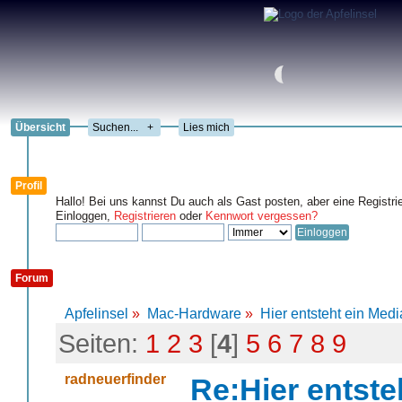
Übersicht
+
Lies mich
Profil
Hallo! Bei uns kannst Du auch als Gast posten, aber eine Registri
Einloggen,
Registrieren
oder
Kennwort vergessen?
Forum
Apfelinsel
»
Mac-Hardware
»
Hier entsteht ein Medi
Seiten:
1
2
3
[
4
]
5
6
7
8
9
radneuerfinder
Re:Hier entste