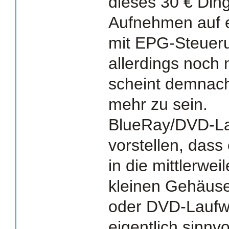
dieses 30 € Din
Aufnehmen auf e
mit EPG-Steueru
allerdings noch 
scheint demnach
mehr zu sein.
BlueRay/DVD-La
vorstellen, dass 
in die mittlerwei
kleinen Gehäuse
oder DVD-Laufw
eigentlich sinnvo