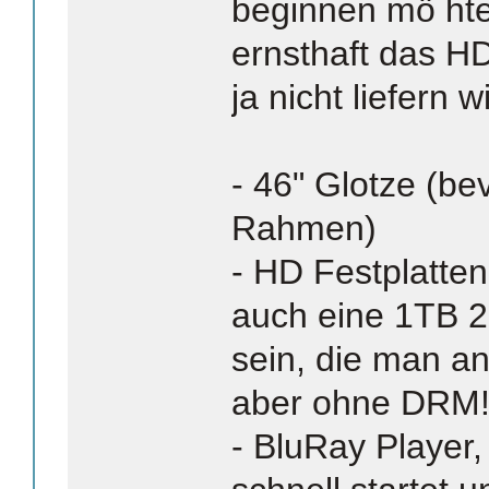
beginnen mö hte 
ernsthaft das H
ja nicht liefern w
- 46" Glotze (b
Rahmen)
- HD Festplatten
auch eine 1TB 2
sein, die man a
aber ohne DRM
- BluRay Player