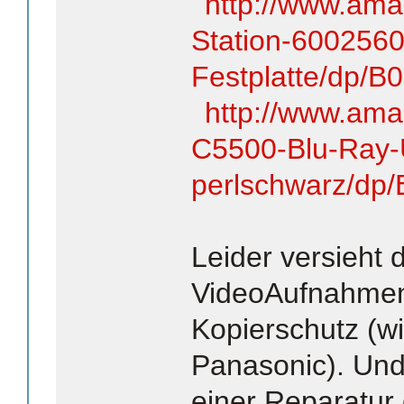
http://www.ama
Station-6002560
Festplatte/dp/
http://www.am
C5500-Blu-Ray-
perlschwarz/d
Leider versieht
VideoAufnahmen
Kopierschutz (w
Panasonic). Und
einer Reparatur