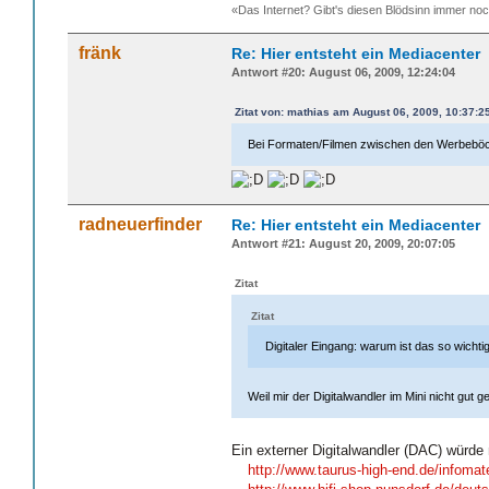
«Das Internet? Gibt's diesen Blödsinn immer n
fränk
Re: Hier entsteht ein Mediacenter
Antwort #20: August 06, 2009, 12:24:04
Zitat von: mathias am August 06, 2009, 10:37:2
Bei Formaten/Filmen zwischen den Werbeböck
radneuerfinder
Re: Hier entsteht ein Mediacenter
Antwort #21: August 20, 2009, 20:07:05
Zitat
Zitat
Digitaler Eingang: warum ist das so wichti
Weil mir der Digitalwandler im Mini nicht gut ge
Ein externer Digitalwandler (DAC) würde 
http://www.taurus-high-end.de/infoma