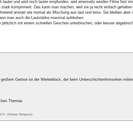
h lauter und wird noch lauter empfunden, weil einerseits werden Filme fast im
g stark komprimiert. Das kann man machen, weil sie ja recht einfach gehalte
eiend anstatt wie normal als Mischung aus laut und leise. Sie bleiben aber v
r kann man auch die Lautstärke maximal aufdrehen.
ter plötzlich mit einem schnellen Geschrei unterbrochen, oder besser abgebr
bei großem Getöse ist der Werbeblock, der beim Unterschichtenfernsehen mitten
lichen Themas.
och?» (Homer Simpson)