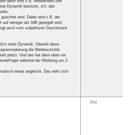
aten dafür sind z.B. Mediamarkt und
eine Dynamik besitzen, d.h. das
eite.
 geachtet wird. Dabei wird z.B. der
h auf weniger als 0dB gepegelt wird,
d hängt auch vom subjektiven Geschmack
tlich mehr Dynamik. Obwohl diese
 Programmplanung die Werbeschnitte
hnitt platzt. Und das hat dann eben nix
r SendePegel während der Werbung um 2-
matisch etwas angleicht. Das wirkt sich
Zitat