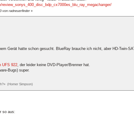
icle/review_sonys_400_disc_bdp_cx7000es_blu_ray_megachanger/
0 von radneuerfinder
»
nem Gerät hatte schon gesucht. BlueRay brauche ich nicht, aber HD-Twin-S
in UFS 922
, der leider keine DVD-Player/Brenner hat.
tware-Bugs) super.
och?» (Homer Simpson)
r so aus: