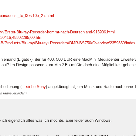
/panasonic_tx_l37v10e_2.shtml
ung/Erster-Blu-ray-Recorder-kommt-nach-Deutschland-915906.html
9030416,49302285,00.htm
_GB/Products/Blu-ray/Blu-ray+Recorders/DMR-BS750/Overview/2359350/index
 niemand (Elgato?), der für 400, 500 EUR eine MacMini Mediacenter Erweiterun
 out? Im Design passend zum Mini? Es müßte doch eine Möglichkeit geben 
nbedienung (
siehe Sony
) angekündigt ist, um Musik und Radio auch ohne 
on radneuerfinder
»
 ich eigentlich alles was ich möchte, aber leider auch Windows: