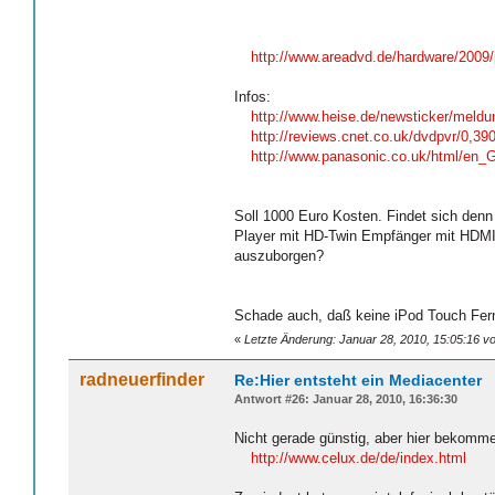
http://www.areadvd.de/hardware/2009
Infos:
http://www.heise.de/newsticker/meld
http://reviews.cnet.co.uk/dvdpvr/0,3
http://www.panasonic.co.uk/html/en
Soll 1000 Euro Kosten. Findet sich denn
Player mit HD-Twin Empfänger mit HDMI
auszuborgen?
Schade auch, daß keine iPod Touch Fer
«
Letzte Änderung: Januar 28, 2010, 15:05:16 v
radneuerfinder
Re:Hier entsteht ein Mediacenter
Antwort #26: Januar 28, 2010, 16:36:30
Nicht gerade günstig, aber hier bekomme
http://www.celux.de/de/index.html