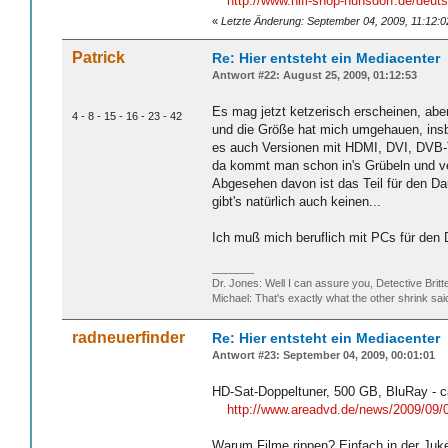
http://www.hifi-shop-nunsdorf.de/deu
«
Letzte Änderung: September 04, 2009, 11:12:0
Patrick
Re: Hier entsteht ein Mediacenter
Antwort #22: August 25, 2009, 01:12:53
Es mag jetzt ketzerisch erscheinen, aber
4 - 8 - 15 - 16 - 23 - 42
und die Größe hat mich umgehauen, insb
es auch Versionen mit HDMI, DVI, DVB-T 
da kommt man schon in's Grübeln und ver
Abgesehen davon ist das Teil für den Da
gibt's natürlich auch keinen...
Ich muß mich beruflich mit PCs für den D
_______
Dr. Jones: Well I can assure you, Detective Britt
Michael: That's exactly what the other shrink sa
radneuerfinder
Re: Hier entsteht ein Mediacenter
Antwort #23: September 04, 2009, 00:01:01
HD-Sat-Doppeltuner, 500 GB, BluRay - c
http://www.areadvd.de/news/2009/09/03
Warum Filme rippen? Einfach in der Jukeb