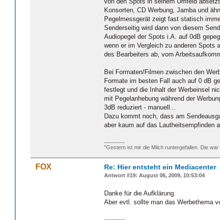
von den Spots in seinem Umfeld absetzt,
Konsorten, CD Werbung, Jamba und ähnlic
Pegelmessgerät zeigt fast statisch immer
Senderseitig wird dann von diesem Sendes
Audiopegel der Spots i.A. auf 0dB gepege
wenn er im Vergleich zu anderen Spots a
des Bearbeiters ab, vom Arbeitsaufkomm
Bei Formaten/Filmen zwischen den Werbe
Formate im besten Fall auch auf 0 dB ge
festlegt und die Inhalt der Werbeinsel ni
mit Pegelanhebung während der Werbung 
3dB reduziert - manuell...
Dazu kommt noch, dass am Sendeausga
aber kaum auf das Lautheitsempfinden aus
_______
"Gestern ist mir die Milch runtergefallen. Die war
FOX
Re: Hier entsteht ein Mediacenter
Antwort #19: August 06, 2009, 10:53:04
Danke für die Aufklärung.
Aber evtl. sollte man das Werbethema v
_______