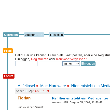
Übersicht
+
Lies mich
Profil
Hallo! Bei uns kannst Du auch als Gast posten, aber eine Registri
Einloggen,
Registrieren
oder
Kennwort vergessen?
Forum
Apfelinsel
»
Mac-Hardware
»
Hier entsteht ein Medi
Seiten:
1
[
2
]
3
4
5
6
7
8
9
Florian
Re: Hier entsteht ein Mediacenter
Antwort #15: August 05, 2009, 12:50:47
Zurück in der Zukunft