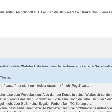
 erläuterten Technik holt z.B. Pro 7 an die 40% mehr Lautstärke raus. Gemes
roßem Getöse ist der Werbeblock, der beim Unterschichtenfernsehen mitten in die Szene knallt, 
n Themas.
n "Lauter" hat nicht unmittelbar etwas mit "mehr Pegel" zu tun.
fer, also dem Werbekunden. Also darf der Kunde in seiner Werbezeit senden, 
oretisch könnte das auch Schwarz mit Stille sein. Doch da behält sich der Sende
gel nicht über 0 dB, keine illegalen Farben, kein TC Sprung etc.
ann, dass seine teuer bezahlte Werbezeit auch die größtmögliche Aufmerksam