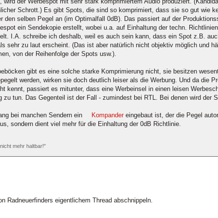
 wird der Werbespot mit sehr stark komprimiertem Audio produziert. (Kandid
her Schrott.) Es gibt Spots, die sind so komprimiert, dass sie so gut wie k
 den selben Pegel an (im Optimalfall 0dB). Das passiert auf der Produktionss
pot ein Sendekopie erstellt, wobei u.a. auf Einhaltung der techn. Richtlinien
lt. I.A. schreibe ich deshalb, weil es auch sein kann, dass ein Spot z.B. auc
ls sehr zu laut erscheint. (Das ist aber natürlich nicht objektiv möglich un
en, von der Reihenfolge der Spots usw.).
böcken gibt es eine solche starke Komprimierung nicht, sie besitzen wesen
pegelt werden, wirken sie doch deutlich leiser als die Werbung. Und da die
cht kennt, passiert es mitunter, dass eine Werbeinsel in einen leisen Werbesc
zu tun. Das Gegenteil ist der Fall - zumindest bei RTL. Bei denen wird de
ng bei manchen Sendern ein
Kompander
eingebaut ist, der die Pegel auto
, sondern dient viel mehr für die Einhaltung der 0dB Richtlinie.
 nicht mehr haltbar!"
on Radneuerfinders eigentlichem Thread abschnippeln.