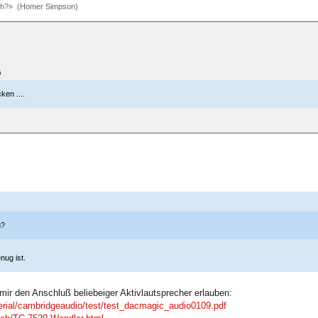
och?» (Homer Simpson)
5
en ....
g?
nug ist.
mir den Anschluß beliebeiger Aktivlautsprecher erlauben:
terial/cambridgeaudio/test/test_dacmagic_audio0109.pdf