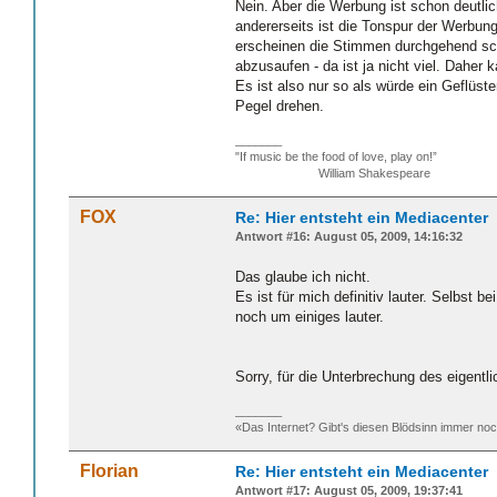
Nein. Aber die Werbung ist schon deutlic
andererseits ist die Tonspur der Werbun
erscheinen die Stimmen durchgehend schr
abzusaufen - da ist ja nicht viel. Dahe
Es ist also nur so als würde ein Geflüs
Pegel drehen.
_______
"If music be the food of love, play on!”
William Shakespeare
FOX
Re: Hier entsteht ein Mediacenter
Antwort #16: August 05, 2009, 14:16:32
Das glaube ich nicht.
Es ist für mich definitiv lauter. Selbst 
noch um einiges lauter.
Sorry, für die Unterbrechung des eigent
_______
«Das Internet? Gibt's diesen Blödsinn immer n
Florian
Re: Hier entsteht ein Mediacenter
Antwort #17: August 05, 2009, 19:37:41