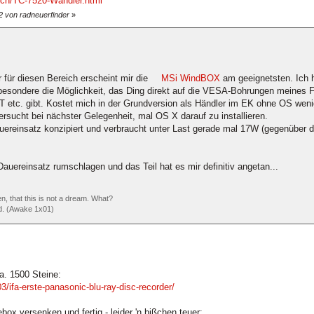
tsch/TC-7520-Wandler.html
2 von radneuerfinder
»
 für diesen Bereich erscheint mir die
MSi WindBOX
am geeignetsten. Ich h
esondere die Möglichkeit, das Ding direkt auf die VESA-Bohrungen meines 
etc. gibt. Kostet mich in der Grundversion als Händler im EK ohne OS wenige
sucht bei nächster Gelegenheit, mal OS X darauf zu installieren.
uereinsatz konzipiert und verbraucht unter Last gerade mal 17W (gegenüber 
auereinsatz rumschlagen und das Teil hat es mir definitiv angetan...
en, that this is not a dream. What?
id. (Awake 1x01)
a. 1500 Steine:
/ifa-erste-panasonic-blu-ray-disc-recorder/
ox versenken und fertig - leider 'n bißchen teuer: