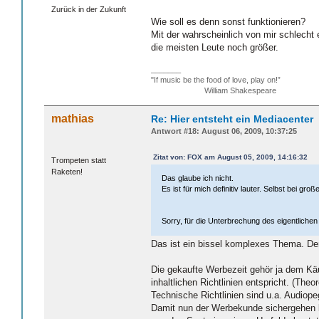
Zurück in der Zukunft
Wie soll es denn sonst funktionieren?
Mit der wahrscheinlich von mir schlecht
die meisten Leute noch größer.
_______
"If music be the food of love, play on!”
William Shakespeare
mathias
Re: Hier entsteht ein Mediacenter
Antwort #18: August 06, 2009, 10:37:25
Zitat von: FOX am August 05, 2009, 14:16:32
Trompeten statt
Raketen!
Das glaube ich nicht.
Es ist für mich definitiv lauter. Selbst bei g
Sorry, für die Unterbrechung des eigentliche
Das ist ein bissel komplexes Thema. Den
Die gekaufte Werbezeit gehör ja dem Käu
inhaltlichen Richtlinien entspricht. (The
Technische Richtlinien sind u.a. Audiope
Damit nun der Werbekunde sichergehen k