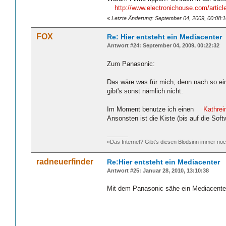
http://www.electronichouse.com/art
«
Letzte Änderung: September 04, 2009, 00:08:1
FOX
Re: Hier entsteht ein Mediacenter
Antwort #24: September 04, 2009, 00:22:32
Zum Panasonic:
Das wäre was für mich, denn nach so ei
gibt's sonst nämlich nicht.
Im Moment benutze ich einen
Kathre
Ansonsten ist die Kiste (bis auf die Sof
_______
«Das Internet? Gibt's diesen Blödsinn immer n
radneuerfinder
Re:Hier entsteht ein Mediacenter
Antwort #25: Januar 28, 2010, 13:10:38
Mit dem Panasonic sähe ein Mediacente