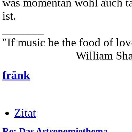
was momentan wohl auch tat
ist.
_______
"If music be the food of lov
William Shakes
fränk
Zitat
Re: Das Astronomiethema