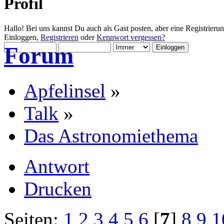
Profil
Hallo! Bei uns kannst Du auch als Gast posten, aber eine Registrieru
Einloggen,
Registrieren
oder
Kennwort vergessen?
Forum
Apfelinsel
»
Talk
»
Das Astronomiethema
Antwort
Drucken
Seiten:
1
2
3
4
5
6
[
7
]
8
9
1